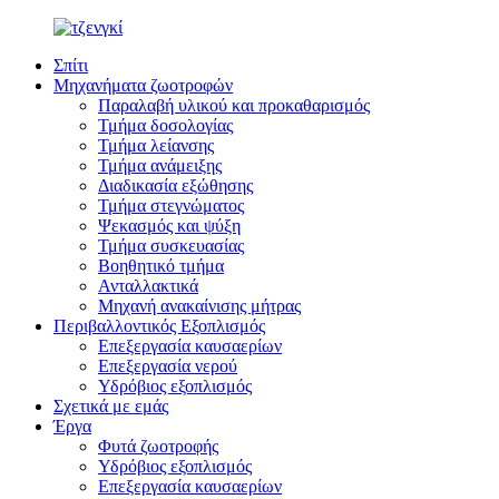
Σπίτι
Μηχανήματα ζωοτροφών
Παραλαβή υλικού και προκαθαρισμός
Τμήμα δοσολογίας
Τμήμα λείανσης
Τμήμα ανάμειξης
Διαδικασία εξώθησης
Τμήμα στεγνώματος
Ψεκασμός και ψύξη
Τμήμα συσκευασίας
Βοηθητικό τμήμα
Ανταλλακτικά
Μηχανή ανακαίνισης μήτρας
Περιβαλλοντικός Εξοπλισμός
Επεξεργασία καυσαερίων
Επεξεργασία νερού
Υδρόβιος εξοπλισμός
Σχετικά με εμάς
Έργα
Φυτά ζωοτροφής
Υδρόβιος εξοπλισμός
Επεξεργασία καυσαερίων