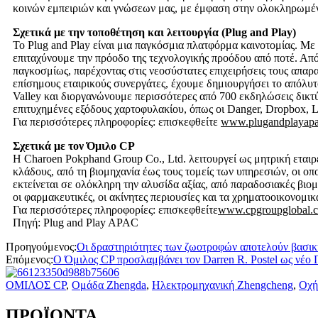
κοινών εμπειριών και γνώσεων μας, με έμφαση στην ολοκληρωμένη
Σχετικά με την τοποθέτηση και λειτουργία (Plug and Play)
Το Plug and Play είναι μια παγκόσμια πλατφόρμα καινοτομίας. Με 
επιταχύνουμε την πρόοδο της τεχνολογικής προόδου από ποτέ. Απ
παγκοσμίως, παρέχοντας στις νεοσύστατες επιχειρήσεις τους απαραί
επίσημους εταιρικούς συνεργάτες, έχουμε δημιουργήσει το απόλυ
Valley και διοργανώνουμε περισσότερες από 700 εκδηλώσεις δικτ
επιτυχημένες εξόδους χαρτοφυλακίου, όπως οι Danger, Dropbox, L
Για περισσότερες πληροφορίες: επισκεφθείτε
www.plugandplayapac
Σχετικά με τον Όμιλο CP
Η Charoen Pokphand Group Co., Ltd. λειτουργεί ως μητρική εταιρ
κλάδους, από τη βιομηχανία έως τους τομείς των υπηρεσιών, οι ο
εκτείνεται σε ολόκληρη την αλυσίδα αξίας, από παραδοσιακές βιομ
οι φαρμακευτικές, οι ακίνητες περιουσίες και τα χρηματοοικονομικ
Για περισσότερες πληροφορίες: επισκεφθείτε
www.cpgroupglobal.
Πηγή: Plug and Play APAC
Προηγούμενος:
Οι δραστηριότητες των ζωοτροφών αποτελούν βασική
Επόμενος:
Ο Όμιλος CP προσλαμβάνει τον Darren R. Postel ως νέο 
ΟΜΙΛΟΣ CP
,
Ομάδα Zhengda
,
Ηλεκτρομηχανική Zhengcheng
,
Οχή
ΠΡΟΪΟΝΤΑ