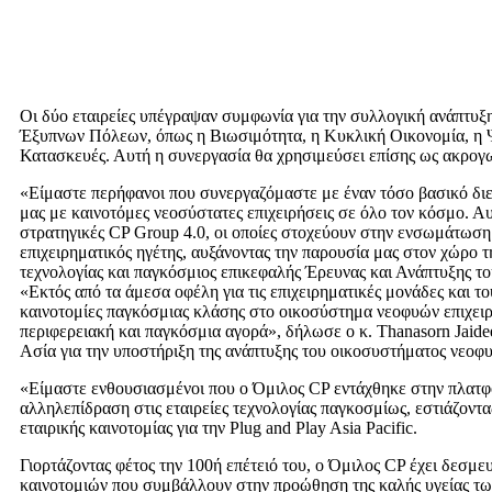
Οι δύο εταιρείες υπέγραψαν συμφωνία για την συλλογική ανάπτυξ
Έξυπνων Πόλεων, όπως η Βιωσιμότητα, η Κυκλική Οικονομία, η Ψη
Κατασκευές. Αυτή η συνεργασία θα χρησιμεύσει επίσης ως ακρογων
«Είμαστε περήφανοι που συνεργαζόμαστε με έναν τόσο βασικό διεθ
μας με καινοτόμες νεοσύστατες επιχειρήσεις σε όλο τον κόσμο. Α
στρατηγικές CP Group 4.0, οι οποίες στοχεύουν στην ενσωμάτωση 
επιχειρηματικός ηγέτης, αυξάνοντας την παρουσία μας στον χώρο τ
τεχνολογίας και παγκόσμιος επικεφαλής Έρευνας και Ανάπτυξης τ
«Εκτός από τα άμεσα οφέλη για τις επιχειρηματικές μονάδες και τ
καινοτομίες παγκόσμιας κλάσης στο οικοσύστημα νεοφυών επιχει
περιφερειακή και παγκόσμια αγορά», δήλωσε ο κ. Thanasorn Jaide
Ασία για την υποστήριξη της ανάπτυξης του οικοσυστήματος νεοφυ
«Είμαστε ενθουσιασμένοι που ο Όμιλος CP εντάχθηκε στην πλατφόρμ
αλληλεπίδραση στις εταιρείες τεχνολογίας παγκοσμίως, εστιάζοντ
εταιρικής καινοτομίας για την Plug and Play Asia Pacific.
Γιορτάζοντας φέτος την 100ή επέτειό του, ο Όμιλος CP έχει δεσμ
καινοτομιών που συμβάλλουν στην προώθηση της καλής υγείας των