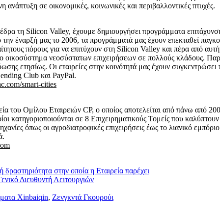
 ανάπτυξη σε οικονομικές, κοινωνικές και περιβαλλοντικές πτυχές.
έδρα τη Silicon Valley, έχουμε δημιουργήσει προγράμματα επιτάχυνση
ό την έναρξή μας το 2006, τα προγράμματά μας έχουν επεκταθεί παγ
τητους πόρους για να επιτύχουν στη Silicon Valley και πέρα ​​από αυ
το οικοσύστημα νεοσύστατων επιχειρήσεων σε πολλούς κλάδους. Παρ
ύωσης ετησίως. Οι εταιρείες στην κοινότητά μας έχουν συγκεντρώσε
ending Club και PayPal.
.com/smart-cities
εία του Ομίλου Εταιρειών CP, ο οποίος αποτελείται από πάνω από 200
ποίοι κατηγοριοποιούνται σε 8 Επιχειρηματικούς Τομείς που καλύπτου
ηχανίες όπως οι αγροδιατροφικές επιχειρήσεις έως το λιανικό εμπόριο
ά.
com
 δραστηριότητα στην οποία η Εταιρεία παρέχει
Γενικό Διευθυντή Λειτουργιών
ματα Xinbaiqin
,
Ζενγκντά Γκουρούι