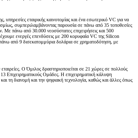
ς, υπηρεσίες εταιρικής καινοτομίας και ένα εσωτερικό VC για να
κοσμίως, συμπεριλαμβάνοντας παρουσία σε πάνω από 35 τοποθεσίες
τήν. Με πάνω από 30.000 νεοσύστατες επιχειρήσεις και 500
έχουμε ενεργές επενδύσεις με 200 κορυφαία VC της Silicon
ι πάνω από 9 δισεκατομμύρια δολάρια σε χρηματοδότηση, με
 εταιρείες. Ο Όμιλος δραστηριοποιείται σε 21 χώρες σε πολλούς
ν 13 Επιχειρηματικούς Ομάδες. Η επιχειρηματική κάλυψη
 και τη διανομή και την ψηφιακή τεχνολογία, καθώς και άλλες όπως