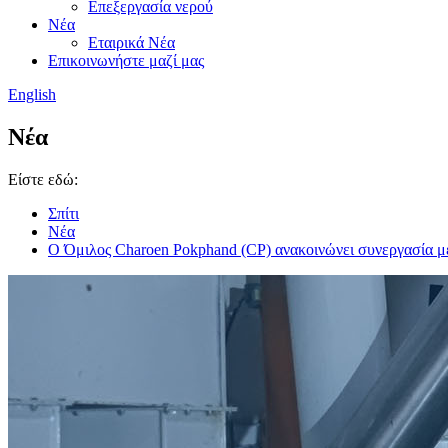
Επεξεργασία νερού
Νέα
Εταιρικά Νέα
Επικοινωνήστε μαζί μας
English
Νέα
Είστε εδώ:
Σπίτι
Νέα
Ο Όμιλος Charoen Pokphand (CP) ανακοινώνει συνεργασία με τ