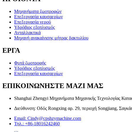
Μηχανήματα ζωοτροφών
Επεξεργασία καυσαερίων
Επεξεργασία νερού
Υδρόβιος εξοπλισμός
Ανταλλακτικά
Μηχανή ανακαίνισης μήτρας δακτυλίου
ΕΡΓΑ
Φυτά ζωοτροφής
Υδρόβιος εξοπλισμός
Επεξεργασία καυσαερίων
ΕΠΙΚΟΙΝΩΝΗΣΤΕ ΜΑΖΙ ΜΑΣ
Shanghai Zhengyi Μηχανήματα Μηχανικής Τεχνολογίας Κατασ
Διεύθυνση: Οδός Rongxing αρ. 29, περιοχή Songjiang, Σαγκά
Email: Cindy@cpshzymachine.com
Τηλ.: +86-18016242460