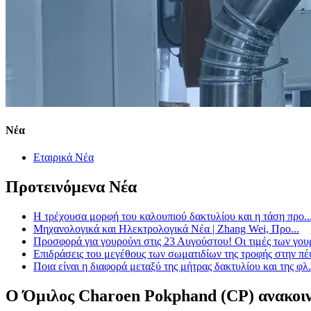
Νέα
Εταιρικά Νέα
Προτεινόμενα Νέα
Η τρέχουσα μορφή του καλουπιού δακτυλίου και η τάση προ..
Μηχανολογικά και Ηλεκτρολογικά Νέα | Zhang Wei, Προ...
Προσφορά για γουρούνι στις 23 Αυγούστου! Οι τιμές των γουρ
Επιδράσεις του μεγέθους των σωματιδίων της τροφής στην πέ
Ποια είναι η διαφορά μεταξύ της μήτρας δακτυλίου και της φλ.
Ο Όμιλος Charoen Pokphand (CP) ανακοινών