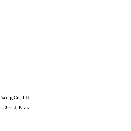
κευής Co., Ltd.
η 201613, Κίνα.