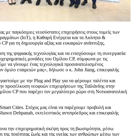
ς με παγκόσμιες νεοσύστατες επιχειρήσεις στους τομείς των
ραγμάτων (IoT), η Καθαρή Ενέργεια και τα Ακίνητα &
CP για τη δημιουργία αξίας και ευκαιριών ανάπτυξης.
ση της ψηφιακής τεχνολογίας και να ενισχύσουμε τη συνεργασία
πιχειρηματικές μονάδες του Ομίλου CP, σύμφωνα με τις
ούμε να γίνουμε ένας τεχνολογικά προσανατολισμένος
ον όμιλο εταιρειών μας», δήλωσε ο κ. John Jiang, επικεφαλής
γαστούμε με την Plug and Play για να φέρουμε ταλέντα και
την προσέλκυση νεοφυών επιχειρήσεων της Ταϊλάνδης στην
 Ομίλου CP που παρέχει τον μεγαλύτερο χώρο στη Νοτιοανατολική
Smart Cities. Στόχος μας είναι να παρέχουμε προβολή και
. Shawn Dehpanah, εκτελεστικός αντιπρόεδρος και επικεφαλής
μονα την επιχειρηματική σκέψη προς τη βιωσιμότητα, μέσω
 της ποιότητας ζωής και της υγείας των ανθρώπων μέσω των