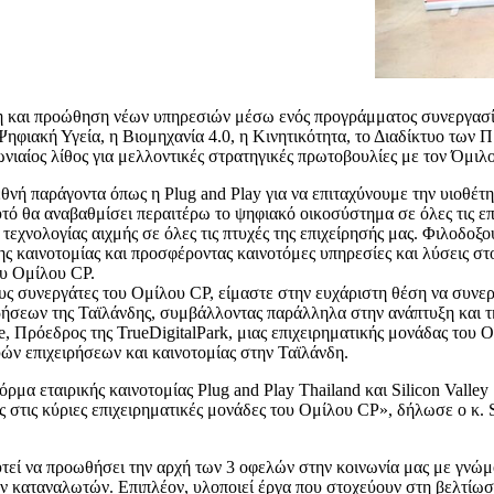
η και προώθηση νέων υπηρεσιών μέσω ενός προγράμματος συνεργασία
φιακή Υγεία, η Βιομηχανία 4.0, η Κινητικότητα, το Διαδίκτυο των Π
ιαίος λίθος για μελλοντικές στρατηγικές πρωτοβουλίες με τον Όμιλο 
νή παράγοντα όπως η Plug and Play για να επιταχύνουμε την υιοθέτη
υτό θα αναβαθμίσει περαιτέρω το ψηφιακό οικοσύστημα σε όλες τις ε
τεχνολογίας αιχμής σε όλες τις πτυχές της επιχείρησής μας. Φιλοδοξ
ης καινοτομίας και προσφέροντας καινοτόμες υπηρεσίες και λύσεις στ
ου Ομίλου CP.
ους συνεργάτες του Ομίλου CP, είμαστε στην ευχάριστη θέση να συνερ
ρήσεων της Ταϊλάνδης, συμβάλλοντας παράλληλα στην ανάπτυξη και 
e, Πρόεδρος της TrueDigitalPark, μιας επιχειρηματικής μονάδας του
ών επιχειρήσεων και καινοτομίας στην Ταϊλάνδη.
α εταιρικής καινοτομίας Plug and Play Thailand και Silicon Valley 
ας στις κύριες επιχειρηματικές μονάδες του Ομίλου CP», δήλωσε ο κ
ευτεί να προωθήσει την αρχή των 3 οφελών στην κοινωνία μας με γνώ
 καταναλωτών. Επιπλέον, υλοποιεί έργα που στοχεύουν στη βελτίωση