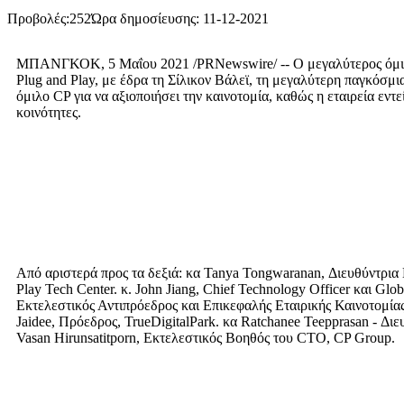
Προβολές:
252
Ώρα δημοσίευσης: 11-12-2021
ΜΠΑΝΓΚΟΚ, 5 Μαΐου 2021 /PRNewswire/ -- Ο μεγαλύτερος όμιλος 
Plug and Play, με έδρα τη Σίλικον Βάλεϊ, τη μεγαλύτερη παγκόσμι
όμιλο CP για να αξιοποιήσει την καινοτομία, καθώς η εταιρεία εντ
κοινότητες.
Από αριστερά προς τα δεξιά: κα Tanya Tongwaranan, Διευθύντρια
Play Tech Center. κ. John Jiang, Chief Technology Officer και G
Εκτελεστικός Αντιπρόεδρος και Επικεφαλής Εταιρικής Καινοτομίας γ
Jaidee, Πρόεδρος, TrueDigitalPark. κα Ratchanee Teepprasan - Δι
Vasan Hirunsatitporn, Εκτελεστικός Βοηθός του CTO, CP Group.