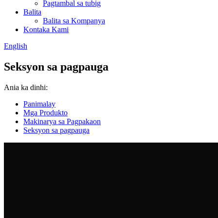
Pagtambal sa tubig
Balita
Balita sa Kompanya
Kontaka Kami
English
Seksyon sa pagpauga
Ania ka dinhi:
Panimalay
Mga Produkto
Makinarya sa Pagpakaon
Seksyon sa pagpauga