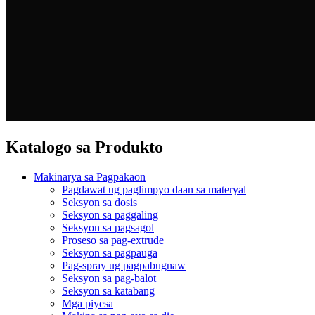
Katalogo sa Produkto
Makinarya sa Pagpakaon
Pagdawat ug paglimpyo daan sa materyal
Seksyon sa dosis
Seksyon sa paggaling
Seksyon sa pagsagol
Proseso sa pag-extrude
Seksyon sa pagpauga
Pag-spray ug pagpabugnaw
Seksyon sa pag-balot
Seksyon sa katabang
Mga piyesa