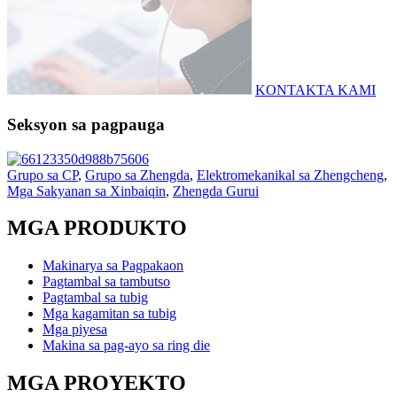
KONTAKTA KAMI
Seksyon sa pagpauga
Grupo sa CP
,
Grupo sa Zhengda
,
Elektromekanikal sa Zhengcheng
,
Mga Sakyanan sa Xinbaiqin
,
Zhengda Gurui
MGA PRODUKTO
Makinarya sa Pagpakaon
Pagtambal sa tambutso
Pagtambal sa tubig
Mga kagamitan sa tubig
Mga piyesa
Makina sa pag-ayo sa ring die
MGA PROYEKTO