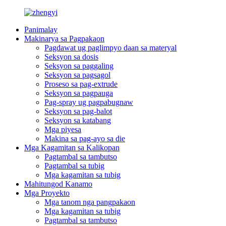
Panimalay
Makinarya sa Pagpakaon
Pagdawat ug paglimpyo daan sa materyal
Seksyon sa dosis
Seksyon sa paggaling
Seksyon sa pagsagol
Proseso sa pag-extrude
Seksyon sa pagpauga
Pag-spray ug pagpabugnaw
Seksyon sa pag-balot
Seksyon sa katabang
Mga piyesa
Makina sa pag-ayo sa die
Mga Kagamitan sa Kalikopan
Pagtambal sa tambutso
Pagtambal sa tubig
Mga kagamitan sa tubig
Mahitungod Kanamo
Mga Proyekto
Mga tanom nga pangpakaon
Mga kagamitan sa tubig
Pagtambal sa tambutso