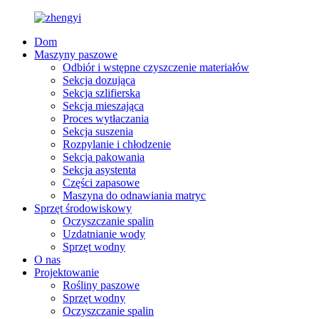
Dom
Maszyny paszowe
Odbiór i wstępne czyszczenie materiałów
Sekcja dozująca
Sekcja szlifierska
Sekcja mieszająca
Proces wytłaczania
Sekcja suszenia
Rozpylanie i chłodzenie
Sekcja pakowania
Sekcja asystenta
Części zapasowe
Maszyna do odnawiania matryc
Sprzęt środowiskowy
Oczyszczanie spalin
Uzdatnianie wody
Sprzęt wodny
O nas
Projektowanie
Rośliny paszowe
Sprzęt wodny
Oczyszczanie spalin