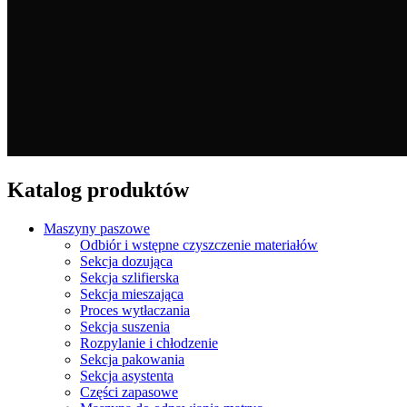
Katalog produktów
Maszyny paszowe
Odbiór i wstępne czyszczenie materiałów
Sekcja dozująca
Sekcja szlifierska
Sekcja mieszająca
Proces wytłaczania
Sekcja suszenia
Rozpylanie i chłodzenie
Sekcja pakowania
Sekcja asystenta
Części zapasowe