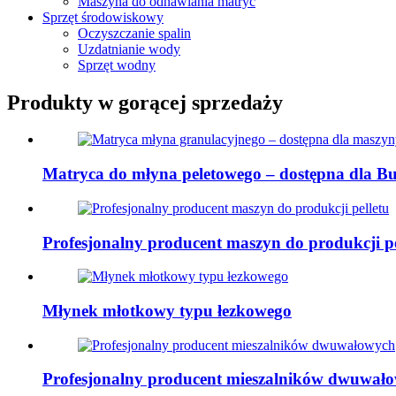
Maszyna do odnawiania matryc
Sprzęt środowiskowy
Oczyszczanie spalin
Uzdatnianie wody
Sprzęt wodny
Produkty w gorącej sprzedaży
Matryca do młyna peletowego – dostępna dla Buh
Profesjonalny producent maszyn do produkcji pe
Młynek młotkowy typu łezkowego
Profesjonalny producent mieszalników dwuwał