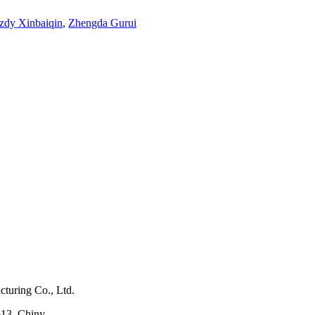
zdy Xinbaiqin
,
Zhengda Gurui
turing Co., Ltd.
13, Chiny.