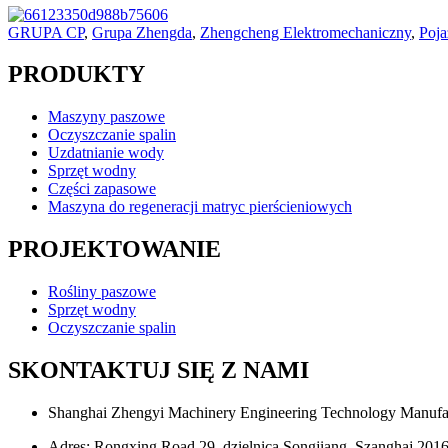
GRUPA CP
,
Grupa Zhengda
,
Zhengcheng Elektromechaniczny
,
Poja
PRODUKTY
Maszyny paszowe
Oczyszczanie spalin
Uzdatnianie wody
Sprzęt wodny
Części zapasowe
Maszyna do regeneracji matryc pierścieniowych
PROJEKTOWANIE
Rośliny paszowe
Sprzęt wodny
Oczyszczanie spalin
SKONTAKTUJ SIĘ Z NAMI
Shanghai Zhengyi Machinery Engineering Technology Manufac
Adres: Rongxing Road 29, dzielnica Songjiang, Szanghaj 2016