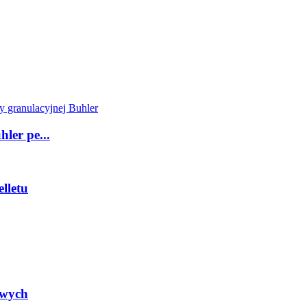
ler pe...
lletu
owych