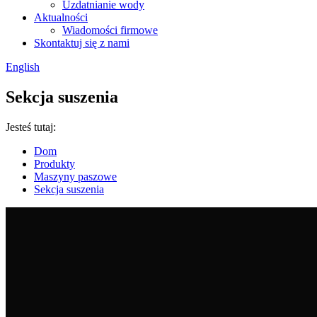
Uzdatnianie wody
Aktualności
Wiadomości firmowe
Skontaktuj się z nami
English
Sekcja suszenia
Jesteś tutaj:
Dom
Produkty
Maszyny paszowe
Sekcja suszenia