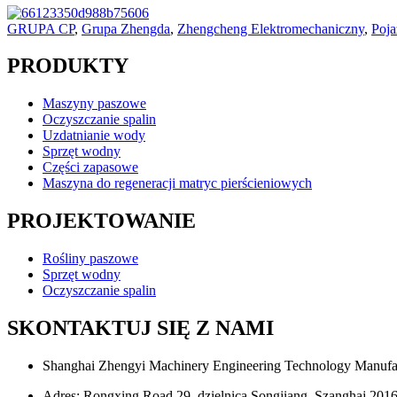
GRUPA CP
,
Grupa Zhengda
,
Zhengcheng Elektromechaniczny
,
Poja
PRODUKTY
Maszyny paszowe
Oczyszczanie spalin
Uzdatnianie wody
Sprzęt wodny
Części zapasowe
Maszyna do regeneracji matryc pierścieniowych
PROJEKTOWANIE
Rośliny paszowe
Sprzęt wodny
Oczyszczanie spalin
SKONTAKTUJ SIĘ Z NAMI
Shanghai Zhengyi Machinery Engineering Technology Manufac
Adres: Rongxing Road 29, dzielnica Songjiang, Szanghaj 2016