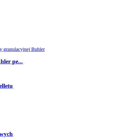
ler pe...
lletu
owych