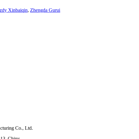
zdy Xinbaiqin
,
Zhengda Gurui
turing Co., Ltd.
13, Chiny.