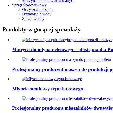
Maszyna do odnawiania matryc
Sprzęt środowiskowy
Oczyszczanie spalin
Uzdatnianie wody
Sprzęt wodny
Produkty w gorącej sprzedaży
Matryca do młyna peletowego – dostępna dla Buh
Profesjonalny producent maszyn do produkcji pe
Młynek młotkowy typu łezkowego
Profesjonalny producent mieszalników dwuwał