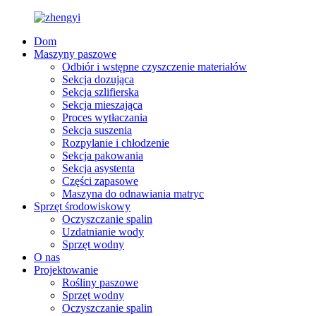
Dom
Maszyny paszowe
Odbiór i wstępne czyszczenie materiałów
Sekcja dozująca
Sekcja szlifierska
Sekcja mieszająca
Proces wytłaczania
Sekcja suszenia
Rozpylanie i chłodzenie
Sekcja pakowania
Sekcja asystenta
Części zapasowe
Maszyna do odnawiania matryc
Sprzęt środowiskowy
Oczyszczanie spalin
Uzdatnianie wody
Sprzęt wodny
O nas
Projektowanie
Rośliny paszowe
Sprzęt wodny
Oczyszczanie spalin