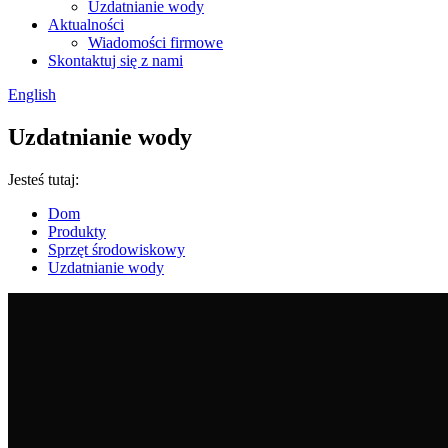
Uzdatnianie wody
Aktualności
Wiadomości firmowe
Skontaktuj się z nami
English
Uzdatnianie wody
Jesteś tutaj:
Dom
Produkty
Sprzęt środowiskowy
Uzdatnianie wody