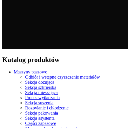
Katalog produktów
Maszyny paszowe
Odbiór i wstępne czyszczenie materiałów
Sekcja dozująca
Sekcja szlifierska
Sekcja mieszająca
Proces wytłaczania
Sekcja suszenia
Rozpylanie i chłodzenie
Sekcja pakowania
Sekcja asystenta
Części zapasowe