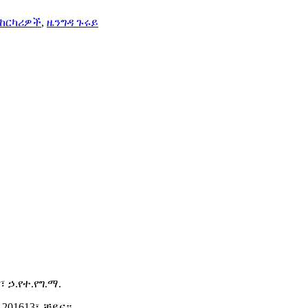
ከርካሪዎች
,
ዜንግዳ ጉሩይ
 ኃ.የተ.የግ.ማ.
201613፣ ቻይና።