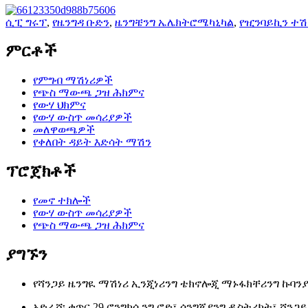
ሲፒ ግሩፕ
,
የዜንግዳ ቡድን
,
ዜንግቼንግ ኤሌክትሮሜካኒካል
,
የዢንባይኪን ተሽ
ምርቶች
የምግብ ማሽነሪዎች
የጭስ ማውጫ ጋዝ ሕክምና
የውሃ ህክምና
የውሃ ውስጥ መሳሪያዎች
መለዋወጫዎች
የቀለበት ዳይት እድሳት ማሽን
ፕሮጀክቶች
የመኖ ተክሎች
የውሃ ውስጥ መሳሪያዎች
የጭስ ማውጫ ጋዝ ሕክምና
ያግኙን
የሻንጋይ ዜንግዪ ማሽነሪ ኢንጂነሪንግ ቴክኖሎጂ ማኑፋክቸሪንግ ኩባንያ፣
አድራሻ፡ ቁጥር 29 ሮንግክሲንግ ሮድ፣ ሶንግጂያንግ ዲስትሪክት፣ ሻንጋይ 