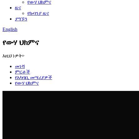
የውሃ ህክምና
ዜና
የኩባንያ ዜና
ያግኙን
English
የውሃ ህክምና
እዚህ ነዎት፦
መነሻ
ምርቶች
የአካባቢ መሣሪያዎች
የውሃ ህክምና