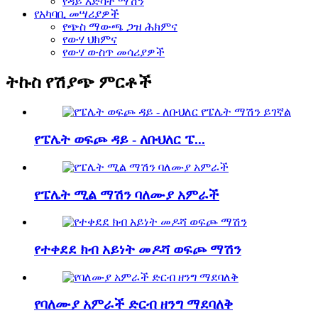
የዳይ እድሳት ማሽን
የአካባቢ መሣሪያዎች
የጭስ ማውጫ ጋዝ ሕክምና
የውሃ ህክምና
የውሃ ውስጥ መሳሪያዎች
ትኩስ የሽያጭ ምርቶች
የፔሌት ወፍጮ ዳይ - ለቡህለር ፔ...
የፔሌት ሚል ማሽን ባለሙያ አምራች
የተቀደደ ክብ አይነት መዶሻ ወፍጮ ማሽን
የባለሙያ አምራች ድርብ ዘንግ ማደባለቅ