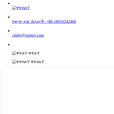
የውጭ አገር ሽያጮች: +86-18016242460
cindy@cpshzy.com
ዋትአፕ
ዋትስአፕ