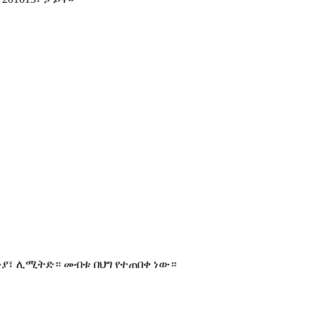
ንያ፣ ሊሚትድ። መብቱ በህግ የተጠበቀ ነው።