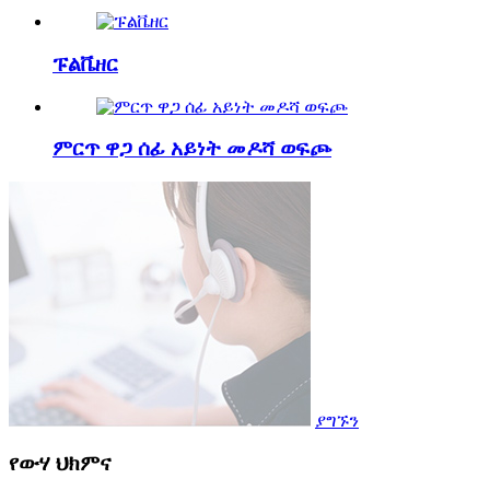
ፑልቬዘር
ምርጥ ዋጋ ሰፊ አይነት መዶሻ ወፍጮ
ያግኙን
የውሃ ህክምና