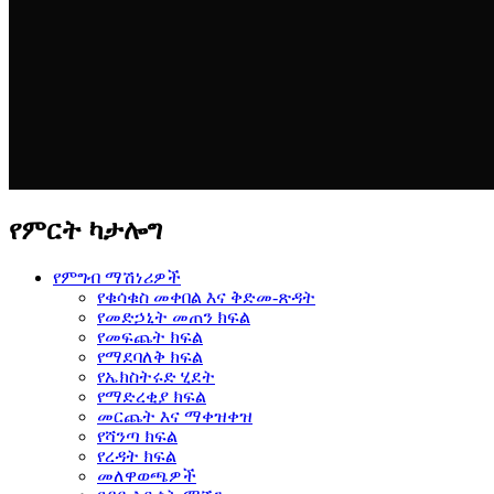
የምርት ካታሎግ
የምግብ ማሽነሪዎች
የቁሳቁስ መቀበል እና ቅድመ-ጽዳት
የመድኃኒት መጠን ክፍል
የመፍጨት ክፍል
የማደባለቅ ክፍል
የኤክስትሩድ ሂደት
የማድረቂያ ክፍል
መርጨት እና ማቀዝቀዝ
የሻንጣ ክፍል
የረዳት ክፍል
መለዋወጫዎች