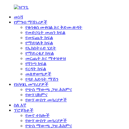
መነሻ
የምግብ ማሽነሪዎች
የቁሳቁስ መቀበል እና ቅድመ-ጽዳት
የመድኃኒት መጠን ክፍል
የመፍጨት ክፍል
የማደባለቅ ክፍል
የኤክስትሩድ ሂደት
የማድረቂያ ክፍል
መርጨት እና ማቀዝቀዝ
የሻንጣ ክፍል
የረዳት ክፍል
መለዋወጫዎች
የዳይ እድሳት ማሽን
የአካባቢ መሣሪያዎች
የጭስ ማውጫ ጋዝ ሕክምና
የውሃ ህክምና
የውሃ ውስጥ መሳሪያዎች
ስለ እኛ
ፕሮጀክቶች
የመኖ ተክሎች
የውሃ ውስጥ መሳሪያዎች
የጭስ ማውጫ ጋዝ ሕክምና