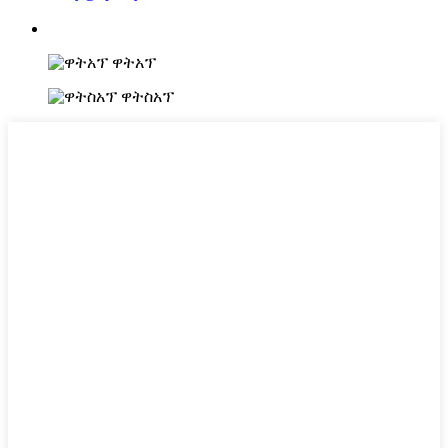
ዋትአፕ
ዋትስአፕ