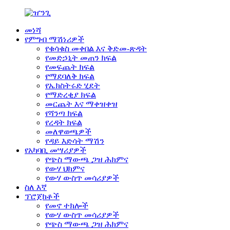
መነሻ
የምግብ ማሽነሪዎች
የቁሳቁስ መቀበል እና ቅድመ-ጽዳት
የመድኃኒት መጠን ክፍል
የመፍጨት ክፍል
የማደባለቅ ክፍል
የኤክስትሩድ ሂደት
የማድረቂያ ክፍል
መርጨት እና ማቀዝቀዝ
የሻንጣ ክፍል
የረዳት ክፍል
መለዋወጫዎች
የዳይ እድሳት ማሽን
የአካባቢ መሣሪያዎች
የጭስ ማውጫ ጋዝ ሕክምና
የውሃ ህክምና
የውሃ ውስጥ መሳሪያዎች
ስለ እኛ
ፕሮጀክቶች
የመኖ ተክሎች
የውሃ ውስጥ መሳሪያዎች
የጭስ ማውጫ ጋዝ ሕክምና