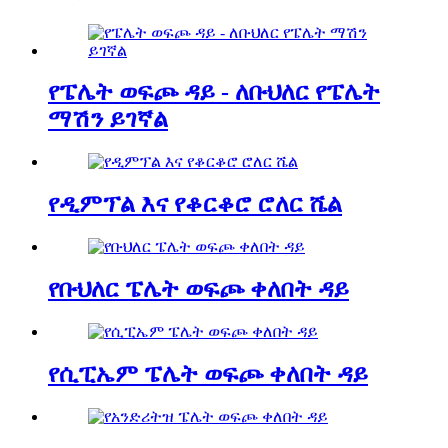
የፔሌት ወፍጮ ዳይ - ለቡህለር የፔሌት
ማሽን ይገኛል
የዲምፕል እና የቆርቆሮ ሮለር ሼል
የቡህለር ፔሌት ወፍጮ ቀለበት ዳይ
የሲፒኤም ፔሌት ወፍጮ ቀለበት ዳይ