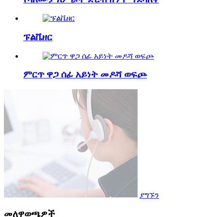
ፑልቬዘር
ምርጥ ዋጋ ሰፊ አይነት መዶሻ ወፍጮ
ያግኙን
መለዋወጫዎች