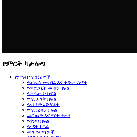
የምርት ካታሎግ
የምግብ ማሽነሪዎች
የቁሳቁስ መቀበል እና ቅድመ-ጽዳት
የመድኃኒት መጠን ክፍል
የመፍጨት ክፍል
የማደባለቅ ክፍል
የኤክስትሩድ ሂደት
የማድረቂያ ክፍል
መርጨት እና ማቀዝቀዝ
የሻንጣ ክፍል
የረዳት ክፍል
መለዋወጫዎች