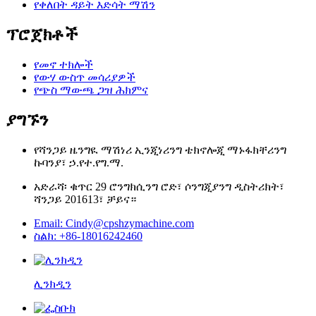
የቀለበት ዳይት እድሳት ማሽን
ፕሮጀክቶች
የመኖ ተክሎች
የውሃ ውስጥ መሳሪያዎች
የጭስ ማውጫ ጋዝ ሕክምና
ያግኙን
የሻንጋይ ዜንግዪ ማሽነሪ ኢንጂነሪንግ ቴክኖሎጂ ማኑፋክቸሪንግ
ኩባንያ፣ ኃ.የተ.የግ.ማ.
አድራሻ፡ ቁጥር 29 ሮንግክሲንግ ሮድ፣ ሶንግጂያንግ ዲስትሪክት፣
ሻንጋይ 201613፣ ቻይና።
Email: Cindy@cpshzymachine.com
ስልክ: +86-18016242460
ሊንክዲን