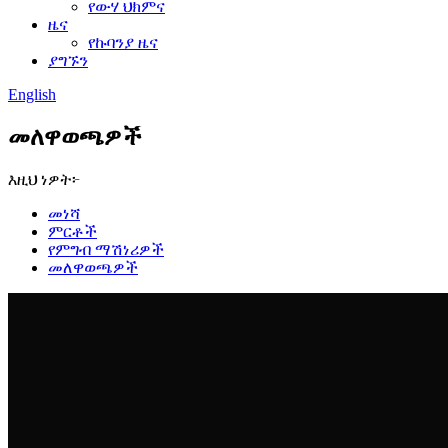
የውሃ ህክምና
ዜና
የኩባንያ ዜና
ያግኙን
English
መለዋወጫዎች
እዚህ ነዎት፦
መነሻ
ምርቶች
የምግብ ማሽነሪዎች
መለዋወጫዎች