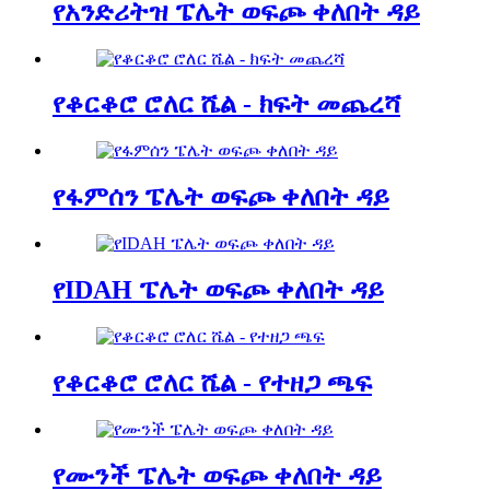
የአንድሪትዝ ፔሌት ወፍጮ ቀለበት ዳይ
የቆርቆሮ ሮለር ሼል - ክፍት መጨረሻ
የፋምሰን ፔሌት ወፍጮ ቀለበት ዳይ
የIDAH ፔሌት ወፍጮ ቀለበት ዳይ
የቆርቆሮ ሮለር ሼል - የተዘጋ ጫፍ
የሙንች ፔሌት ወፍጮ ቀለበት ዳይ