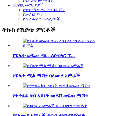
የዳይ እድሳት ማሽን
የአካባቢ መሣሪያዎች
የጭስ ማውጫ ጋዝ ሕክምና
የውሃ ህክምና
የውሃ ውስጥ መሳሪያዎች
ትኩስ የሽያጭ ምርቶች
የፔሌት ወፍጮ ዳይ - ለቡህለር ፔ...
የፔሌት ሚል ማሽን ባለሙያ አምራች
የተቀደደ ክብ አይነት መዶሻ ወፍጮ ማሽን
የባለሙያ አምራች ድርብ ዘንግ ማደባለቅ