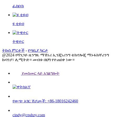
ፌስቡክ
ዩ ቲዩብ
ትዊተር
ትኩስ ምርቶች
-
የጣቢያ ካርታ
@2024 የሻንጋይ ዜንግዪ ማሽነሪ ኢንጂነሪንግ ቴክኖሎጂ ማኑፋክቸሪንግ
ኩባንያ፣ ሊሚትድ። መብቱ በህግ የተጠበቀ ነው።
የመስመር ላይ አገልግሎት
የውጭ አገር ሽያጮች: +86-18016242460
cindy@cpshzy.com