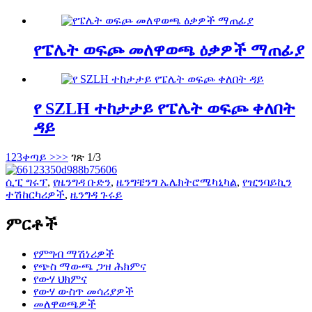
የፔሌት ወፍጮ መለዋወጫ ዕቃዎች ማጠፊያ
የ SZLH ተከታታይ የፔሌት ወፍጮ ቀለበት
ዳይ
1
2
3
ቀጣይ >
>>
ገጽ 1/3
ሲፒ ግሩፕ
,
የዜንግዳ ቡድን
,
ዜንግቼንግ ኤሌክትሮሜካኒካል
,
የዢንባይኪን
ተሽከርካሪዎች
,
ዜንግዳ ጉሩይ
ምርቶች
የምግብ ማሽነሪዎች
የጭስ ማውጫ ጋዝ ሕክምና
የውሃ ህክምና
የውሃ ውስጥ መሳሪያዎች
መለዋወጫዎች