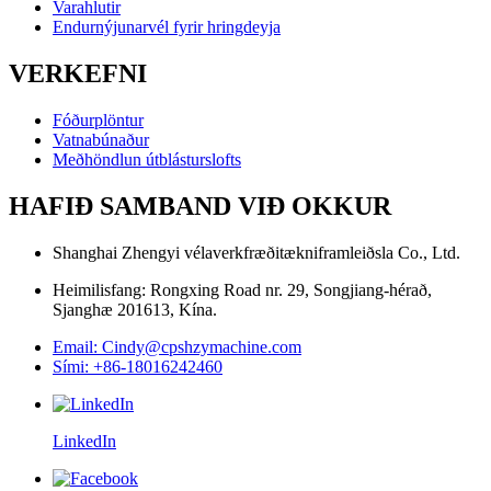
Varahlutir
Endurnýjunarvél fyrir hringdeyja
VERKEFNI
Fóðurplöntur
Vatnabúnaður
Meðhöndlun útblásturslofts
HAFIÐ SAMBAND VIÐ OKKUR
Shanghai Zhengyi vélaverkfræðitækniframleiðsla Co., Ltd.
Heimilisfang: Rongxing Road nr. 29, Songjiang-hérað,
Sjanghæ 201613, Kína.
Email: Cindy@cpshzymachine.com
Sími: +86-18016242460
LinkedIn