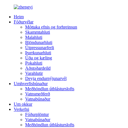
Heim
Fóðurvélar
Móttaka efnis og forhreinsun
Skammtahluti
Malahluti
Blöndunarhluti
Útpressunarferli
Þurrkunarhluti
Úða og kæling
Pokahluti
Aðstoðardeild
Varahlutir
Deyja endurnýjunarvél
Umhverfisbúnaður
Meðhöndlun útblásturslofts
Vatnsmeðferð
Vatnabúnaður
Um okkur
Verkefni
Fóðurplöntur
Vatnabúnaður
Meðhöndlun útblásturslofts