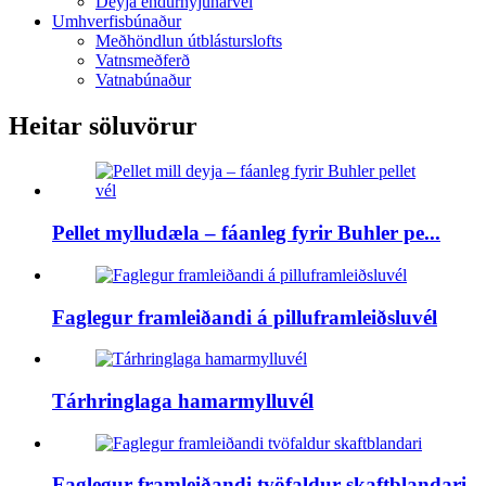
Deyja endurnýjunarvél
Umhverfisbúnaður
Meðhöndlun útblásturslofts
Vatnsmeðferð
Vatnabúnaður
Heitar söluvörur
Pellet mylludæla – fáanleg fyrir Buhler pe...
Faglegur framleiðandi á pilluframleiðsluvél
Tárhringlaga hamarmylluvél
Faglegur framleiðandi tvöfaldur skaftblandari