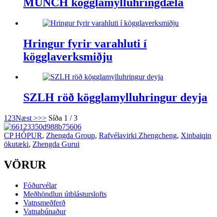
MUNCH kögglamylluhringdæla
Hringur fyrir varahluti í
kögglaverksmiðju
SZLH röð kögglamylluhringur deyja
1
2
3
Næst >
>>
Síða 1 / 3
CP HÓPUR
,
Zhengda Group
,
Rafvélavirki Zhengcheng
,
Xinbaiqin
ökutæki
,
Zhengda Gurui
VÖRUR
Fóðurvélar
Meðhöndlun útblásturslofts
Vatnsmeðferð
Vatnabúnaður