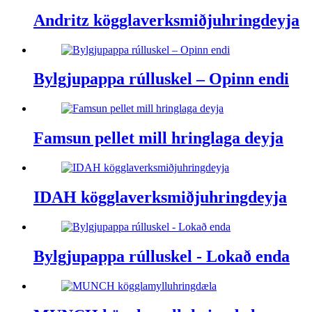
Andritz kögglaverksmiðjuhringdeyja
Bylgjupappa rúlluskel – Opinn endi
Famsun pellet mill hringlaga deyja
IDAH kögglaverksmiðjuhringdeyja
Bylgjupappa rúlluskel - Lokað enda