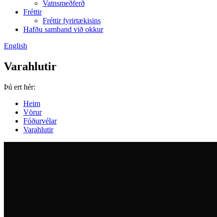
Vatnsmeðferð
Fréttir
Fréttir fyrirtækisins
Hafðu samband við okkur
English
Varahlutir
Þú ert hér:
Heim
Vörur
Fóðurvélar
Varahlutir