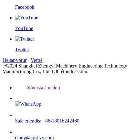
Facebook
YouTube
Twitter
Heitar vörur
-
Veftré
@2024 Shanghai Zhengyi Machinery Engineering Technology
Manufacturing Co., Ltd. Öll réttindi áskilin.
Þjónusta á netinu
Sala erlendis: +86-18016242460
cindy@cpshzy.com