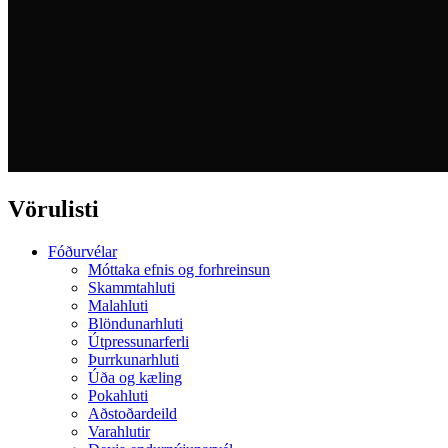
Vörulisti
Fóðurvélar
Móttaka efnis og forhreinsun
Skammtahluti
Malahluti
Blöndunarhluti
Útpressunarferli
Þurrkunarhluti
Úða og kæling
Pokahluti
Aðstoðardeild
Varahlutir