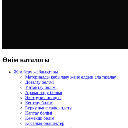
Өнім каталогы
Жем беру жабдықтары
Материалды қабылдау және алдын ала тазалау
Дозалау бөлімі
Ұнтақтау бөлімі
Араластыру бөлімі
Экструзия процесі
Кептіру бөлімі
Бүрку және салқындату
Қаптау бөлімі
Көмекші бөлім
Қосалқы бөлшектер