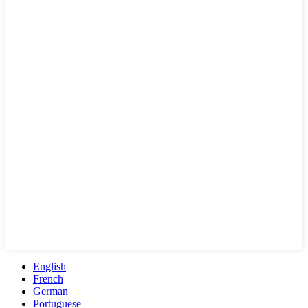
English
French
German
Portuguese