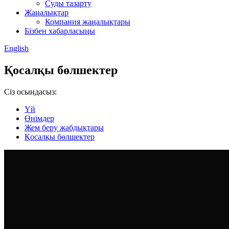
Суды тазарту
Жаңалықтар
Компания жаңалықтары
Бізбен хабарласыңы
English
Қосалқы бөлшектер
Сіз осындасыз:
Үй
Өнімдер
Жем беру жабдықтары
Қосалқы бөлшектер