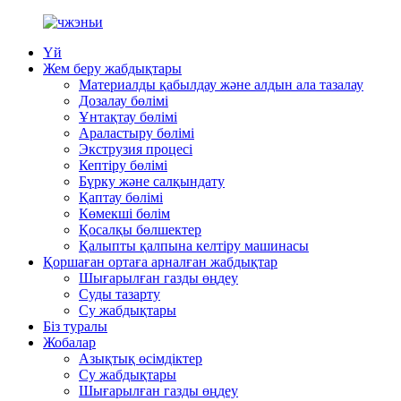
Үй
Жем беру жабдықтары
Материалды қабылдау және алдын ала тазалау
Дозалау бөлімі
Ұнтақтау бөлімі
Араластыру бөлімі
Экструзия процесі
Кептіру бөлімі
Бүрку және салқындату
Қаптау бөлімі
Көмекші бөлім
Қосалқы бөлшектер
Қалыпты қалпына келтіру машинасы
Қоршаған ортаға арналған жабдықтар
Шығарылған газды өңдеу
Суды тазарту
Су жабдықтары
Біз туралы
Жобалар
Азықтық өсімдіктер
Су жабдықтары
Шығарылған газды өңдеу