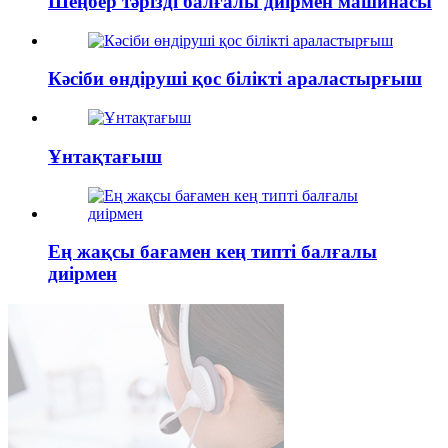
Шеңбер тәрізді балғалы диірмен машинасы
Кәсіби өндіруші қос білікті араластырғыш
Ұнтақтағыш
Ең жақсы бағамен кең типті балғалы
диірмен