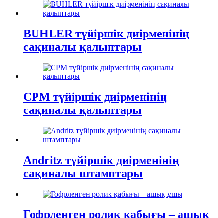
BUHLER түйіршік диірменінің
сақиналы қалыптары
CPM түйіршік диірменінің
сақиналы қалыптары
Andritz түйіршік диірменінің
сақиналы штамптары
Гофрленген ролик қабығы – ашық