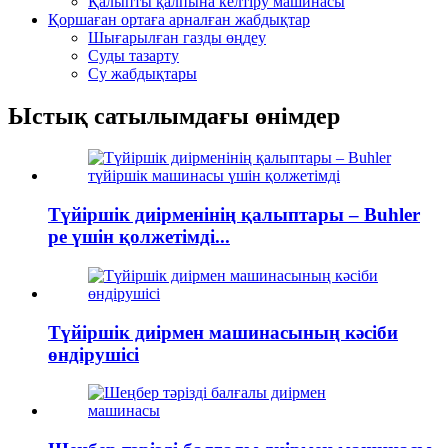
Қалыпты қалпына келтіру машинасы
Қоршаған ортаға арналған жабдықтар
Шығарылған газды өңдеу
Суды тазарту
Су жабдықтары
Ыстық сатылымдағы өнімдер
Түйіршік диірменінің қалыптары – Buhler
pe үшін қолжетімді...
Түйіршік диірмен машинасының кәсіби
өндірушісі