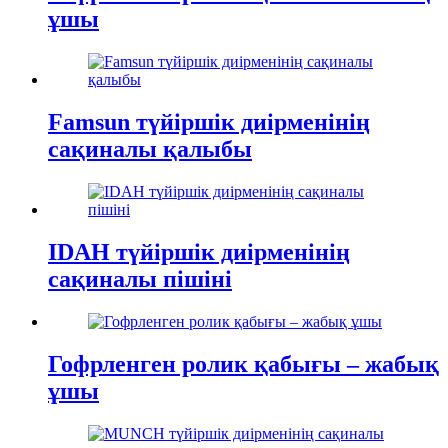
ұшы
Famsun түйіршік диірменінің
сақиналы қалыбы
IDAH түйіршік диірменінің
сақиналы пішіні
Гофрленген ролик қабығы – жабық
ұшы