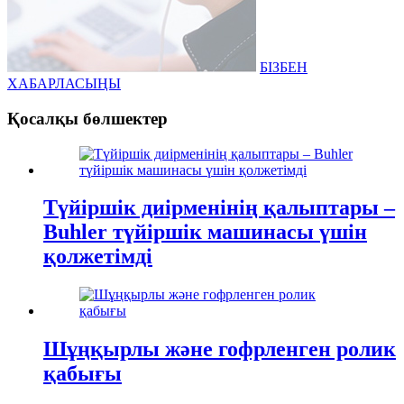
БІЗБЕН
ХАБАРЛАСЫҢЫ
Қосалқы бөлшектер
Түйіршік диірменінің қалыптары –
Buhler түйіршік машинасы үшін
қолжетімді
Шұңқырлы және гофрленген ролик
қабығы