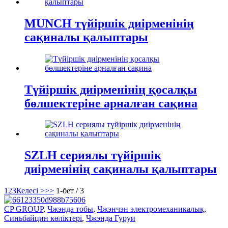
MUNCH түйіршік диірменінің
сақиналы қалыптары
Түйіршік диірменінің қосалқы
бөлшектеріне арналған сақина
SZLH сериялы түйіршік
диірменінің сақиналы қалыптары
1
2
3
Келесі >
>>
1-бет / 3
CP GROUP
,
Чжэнда тобы
,
Чжэнчэн электромеханикалық
,
Синьбайцин көліктері
,
Чжэнда Гуруи