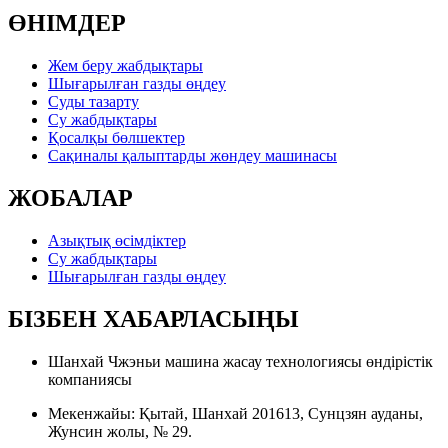
ӨНІМДЕР
Жем беру жабдықтары
Шығарылған газды өңдеу
Суды тазарту
Су жабдықтары
Қосалқы бөлшектер
Сақиналы қалыптарды жөндеу машинасы
ЖОБАЛАР
Азықтық өсімдіктер
Су жабдықтары
Шығарылған газды өңдеу
БІЗБЕН ХАБАРЛАСЫҢЫ
Шанхай Чжэньи машина жасау технологиясы өндірістік
компаниясы
Мекенжайы: Қытай, Шанхай 201613, Сунцзян ауданы,
Жунсин жолы, № 29.