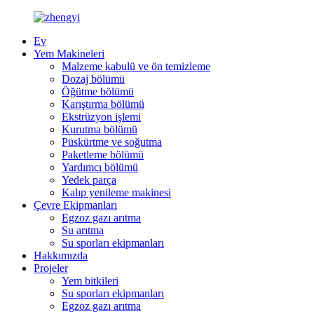
Ev
Yem Makineleri
Malzeme kabulü ve ön temizleme
Dozaj bölümü
Öğütme bölümü
Karıştırma bölümü
Ekstrüzyon işlemi
Kurutma bölümü
Püskürtme ve soğutma
Paketleme bölümü
Yardımcı bölümü
Yedek parça
Kalıp yenileme makinesi
Çevre Ekipmanları
Egzoz gazı arıtma
Su arıtma
Su sporları ekipmanları
Hakkımızda
Projeler
Yem bitkileri
Su sporları ekipmanları
Egzoz gazı arıtma