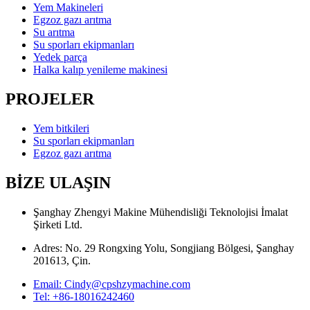
Yem Makineleri
Egzoz gazı arıtma
Su arıtma
Su sporları ekipmanları
Yedek parça
Halka kalıp yenileme makinesi
PROJELER
Yem bitkileri
Su sporları ekipmanları
Egzoz gazı arıtma
BİZE ULAŞIN
Şanghay Zhengyi Makine Mühendisliği Teknolojisi İmalat
Şirketi Ltd.
Adres: No. 29 Rongxing Yolu, Songjiang Bölgesi, Şanghay
201613, Çin.
Email: Cindy@cpshzymachine.com
Tel: +86-18016242460