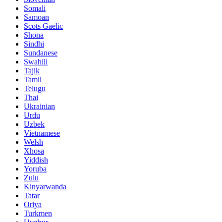
Somali
Samoan
Scots Gaelic
Shona
Sindhi
Sundanese
Swahili
Tajik
Tamil
Telugu
Thai
Ukrainian
Urdu
Uzbek
Vietnamese
Welsh
Xhosa
Yiddish
Yoruba
Zulu
Kinyarwanda
Tatar
Oriya
Turkmen