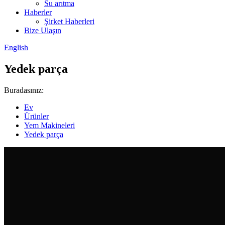
Su arıtma
Haberler
Şirket Haberleri
Bize Ulaşın
English
Yedek parça
Buradasınız:
Ev
Ürünler
Yem Makineleri
Yedek parça