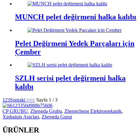
MUNCH pelet değirmeni halka kalıbı
Pelet Değirmeni Yedek Parçaları için
Çember
SZLH serisi pelet değirmeni halka
kalıbı
1
2
3
Sonraki >
>>
Sayfa 1 / 3
CP GRUBU
,
Zhengda Grubu
,
Zhengcheng Elektromekanik
,
Xinbaiqin Araçları
,
Zhengda Gurui
ÜRÜNLER