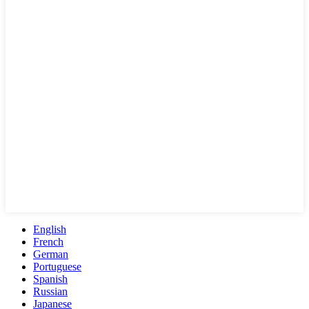
English
French
German
Portuguese
Spanish
Russian
Japanese