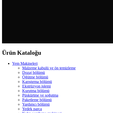
Ürün Kataloğu
Yem Makineleri
Malzeme kabulü ve ön temizleme
Dozaj bölümü
Öğütme bölümü
Karıştırma bölümü
Ekstrüzyon işlemi
Kurutma bölümü
Püskürtme ve soğutma
Paketleme bölümü
Yardımcı bölümü
Yedek parça