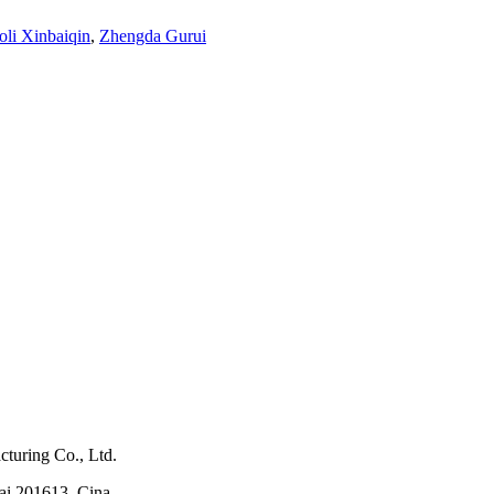
oli Xinbaiqin
,
Zhengda Gurui
turing Co., Ltd.
hai 201613, Cina.