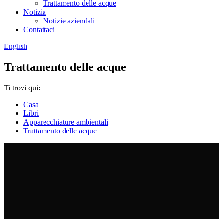
Trattamento delle acque
Notizia
Notizie aziendali
Contattaci
English
Trattamento delle acque
Ti trovi qui:
Casa
Libri
Apparecchiature ambientali
Trattamento delle acque