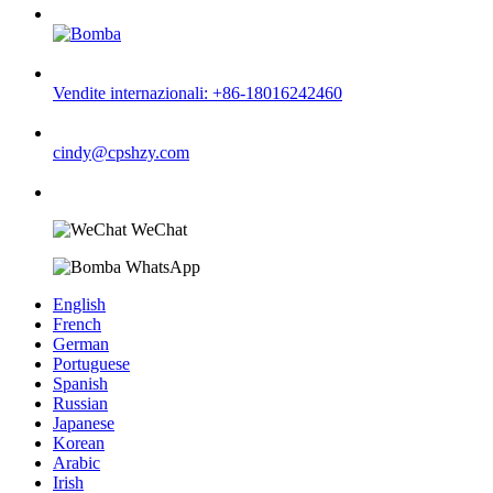
Vendite internazionali: +86-18016242460
cindy@cpshzy.com
WeChat
WhatsApp
English
French
German
Portuguese
Spanish
Russian
Japanese
Korean
Arabic
Irish