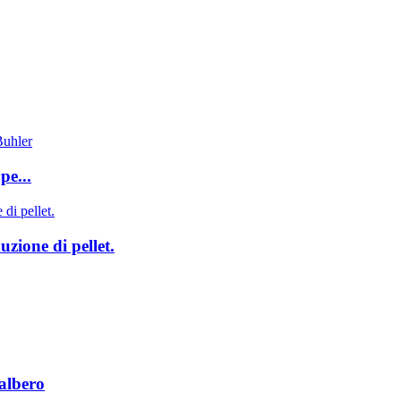
pe...
zione di pellet.
 albero