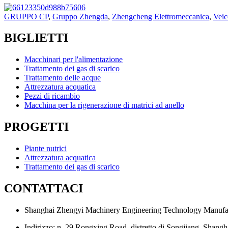
GRUPPO CP
,
Gruppo Zhengda
,
Zhengcheng Elettromeccanica
,
Veic
BIGLIETTI
Macchinari per l'alimentazione
Trattamento dei gas di scarico
Trattamento delle acque
Attrezzatura acquatica
Pezzi di ricambio
Macchina per la rigenerazione di matrici ad anello
PROGETTI
Piante nutrici
Attrezzatura acquatica
Trattamento dei gas di scarico
CONTATTACI
Shanghai Zhengyi Machinery Engineering Technology Manufac
Indirizzo: n. 29 Rongxing Road, distretto di Songjiang, Shang