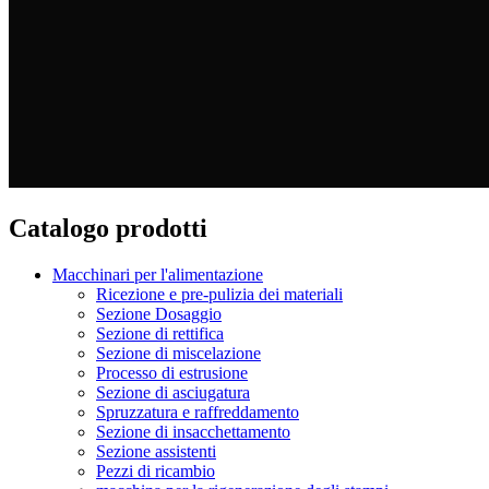
Catalogo prodotti
Macchinari per l'alimentazione
Ricezione e pre-pulizia dei materiali
Sezione Dosaggio
Sezione di rettifica
Sezione di miscelazione
Processo di estrusione
Sezione di asciugatura
Spruzzatura e raffreddamento
Sezione di insacchettamento
Sezione assistenti
Pezzi di ricambio