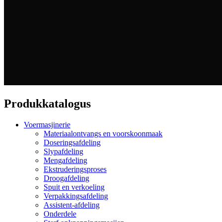
Produkkatalogus
Voermasjinerie
Materiaalontvangs en voorskoonmaak
Doseringsafdeling
Slypafdeling
Mengafdeling
Ekstruderingsproses
Droogafdeling
Spuit en verkoeling
Verpakkingsafdeling
Assistent-afdeling
Onderdele