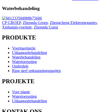
Waterbehandeling
CP GROEP
,
Zhengda Groep
,
Zhengcheng Elektromeganies
,
Xinbaiqin-voertuie
,
Zhengda Gurui
PRODUKTE
Voermasjinerie
Uitlaatgasbehandeling
Waterbehandeling
Watertoerusting
Onderdele
Ring sterf opknappingsmasjien
PROJEKTE
Voer plante
Watertoerusting
Uitlaatgasbehandeling
KONTAK ONS