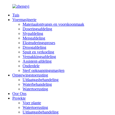
Tuis
Voermasjinerie
Materiaalontvangs en voorskoonmaak
Doseringsafdeling
Slypafdeling
Mengafdeling
Ekstruderingsproses
Droogafdeling
Spuit en verkoeling
Verpakkingsafdeling
Assistent-afdeling
Onderdele
Sterf opknappingsmasjien
Omgewingstoerusting
Uitlaatgasbehandeling
Waterbehandeling
Watertoerusting
Oor Ons
Projekte
Voer plante
Watertoerusting
Uitlaatgasbehandeling