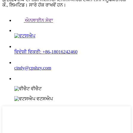
ਕੰ., ਲਿਮਟਿਡ। ਸਾਰੇ ਹੱਕ ਰਾਖਵੇਂ ਹਨ।
ਔਨਲਾਈਨ ਸੇਵਾ
ਵਿਦੇਸ਼ੀ ਵਿਕਰੀ: +86-18016242460
cindy@cpshzy.com
ਵੀਚੈਟ
ਵਟਸਐਪ