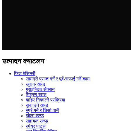
उत्पादन क्याटलग
फिड मेसिनरी
सामग्री प्राप्त गर्ने र पूर्व-सफाई गर्ने काम
खुराक खण्ड
ग्राइन्डिङ सेक्सन
मिश्रण खण्ड
बाहिर निकाल्ने प्रक्रिया
सुकाउने खण्ड
स्प्रे गर्ने र चिसो पार्ने
झोला खण्ड
सहायक खण्ड
स्पेयर पार्ट्स