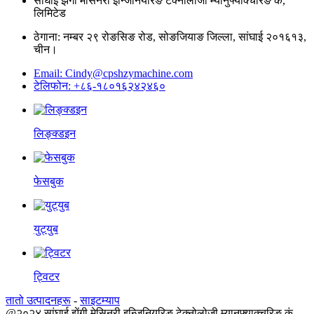
सांघाई झेंगी मेसिनरी इन्जिनियरिङ टेक्नोलोजी म्यानुफ्याक्चरिङ कं,
लिमिटेड
ठेगाना: नम्बर २९ रोङसिङ रोड, सोङजियाङ जिल्ला, सांघाई २०१६१३,
चीन।
Email: Cindy@cpshzymachine.com
टेलिफोन: +८६-१८०१६२४२४६०
लिङ्क्डइन
फेसबुक
युट्युब
ट्विटर
तातो उत्पादनहरू
-
साइटम्याप
@२०२४ सांघाई झेंगी मेसिनरी इन्जिनियरिङ टेक्नोलोजी म्यानुफ्याक्चरिङ कं,