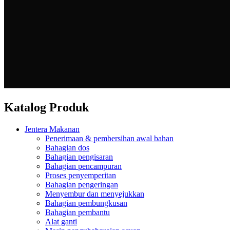
Katalog Produk
Jentera Makanan
Penerimaan & pembersihan awal bahan
Bahagian dos
Bahagian pengisaran
Bahagian pencampuran
Proses penyemperitan
Bahagian pengeringan
Menyembur dan menyejukkan
Bahagian pembungkusan
Bahagian pembantu
Alat ganti