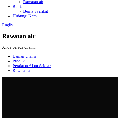
Rawatan air
Berita
Berita Syarikat
Hubungi Kami
English
Rawatan air
Anda berada di sini:
Laman Utama
Produk
Peralatan Alam Sekitar
Rawatan air