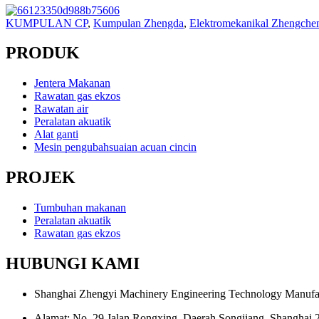
KUMPULAN CP
,
Kumpulan Zhengda
,
Elektromekanikal Zhengche
PRODUK
Jentera Makanan
Rawatan gas ekzos
Rawatan air
Peralatan akuatik
Alat ganti
Mesin pengubahsuaian acuan cincin
PROJEK
Tumbuhan makanan
Peralatan akuatik
Rawatan gas ekzos
HUBUNGI KAMI
Shanghai Zhengyi Machinery Engineering Technology Manufac
Alamat: No. 29 Jalan Rongxing, Daerah Songjiang, Shanghai 