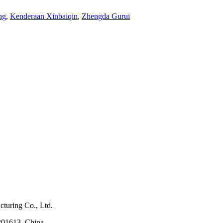
ng
,
Kenderaan Xinbaiqin
,
Zhengda Gurui
turing Co., Ltd.
201613, China.