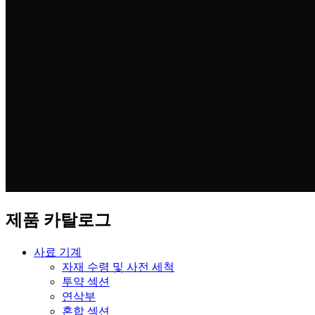
제품 카탈로그
사료 기계
자재 수령 및 사전 세척
투약 섹션
연삭부
혼합 섹션