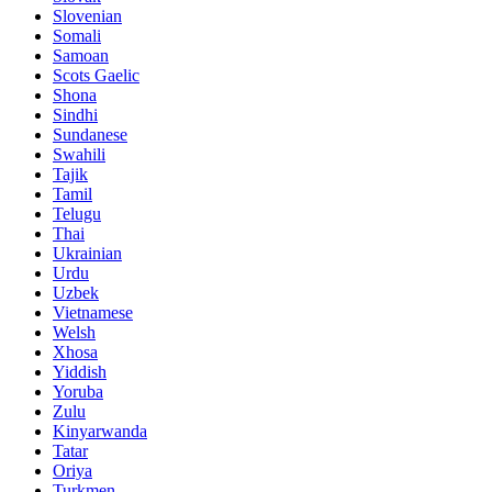
Slovenian
Somali
Samoan
Scots Gaelic
Shona
Sindhi
Sundanese
Swahili
Tajik
Tamil
Telugu
Thai
Ukrainian
Urdu
Uzbek
Vietnamese
Welsh
Xhosa
Yiddish
Yoruba
Zulu
Kinyarwanda
Tatar
Oriya
Turkmen