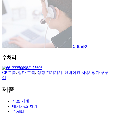
문의하기
수처리
CP 그룹
,
정다 그룹
,
정청 전기기계
,
신바이친 차량
,
정다 구루
이
제품
사료 기계
배기가스 처리
수처리