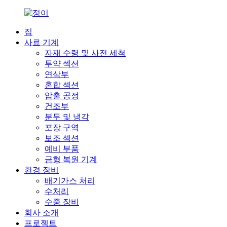
집
사료 기계
자재 수령 및 사전 세척
투약 섹션
연삭부
혼합 섹션
압출 공정
건조부
분무 및 냉각
포장 구역
보조 섹션
예비 부품
금형 복원 기계
환경 장비
배기가스 처리
수처리
수중 장비
회사 소개
프로젝트