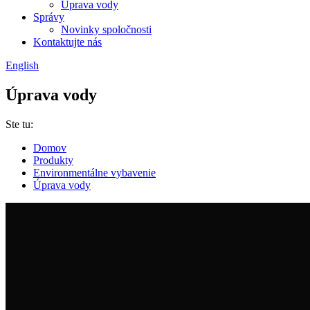
Úprava vody
Správy
Novinky spoločnosti
Kontaktujte nás
English
Úprava vody
Ste tu:
Domov
Produkty
Environmentálne vybavenie
Úprava vody