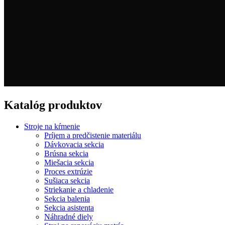
Katalóg produktov
Stroje na kŕmenie
Príjem a predčistenie materiálu
Dávkovacia sekcia
Brúsna sekcia
Miešacia sekcia
Proces extrúzie
Sušiaca sekcia
Striekanie a chladenie
Sekcia balenia
Sekcia asistenta
Náhradné diely