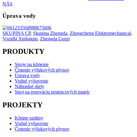
NÁS
Úprava vody
SKUPINA CP
,
Skupina Zhengda
,
Zhengcheng Elektromechanical
,
Vozidlá Xinbaiqin
,
Zhengda Gurui
PRODUKTY
Stroje na kŕmenie
Čistenie výfukových plynov
Úprava vody
Vodné vybavenie
Náhradné diely
Stroj na renováciu prstencových matríc
PROJEKTY
Kŕmne rastliny
Vodné vybavenie
Čistenie výfukových plynov