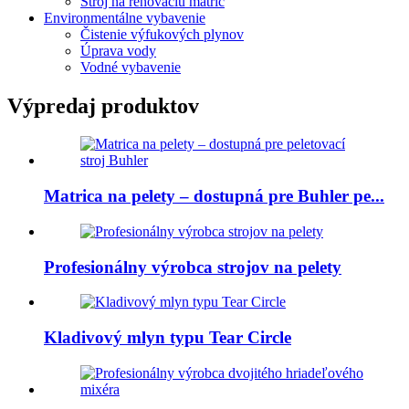
Stroj na renováciu matríc
Environmentálne vybavenie
Čistenie výfukových plynov
Úprava vody
Vodné vybavenie
Výpredaj produktov
Matrica na pelety – dostupná pre Buhler pe...
Profesionálny výrobca strojov na pelety
Kladivový mlyn typu Tear Circle