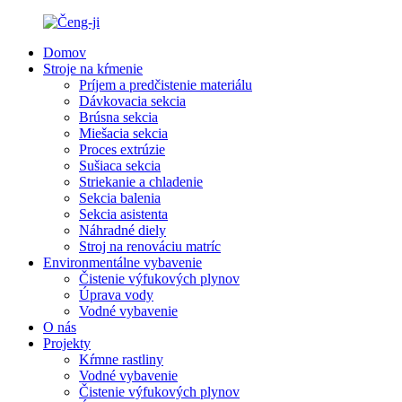
Domov
Stroje na kŕmenie
Príjem a predčistenie materiálu
Dávkovacia sekcia
Brúsna sekcia
Miešacia sekcia
Proces extrúzie
Sušiaca sekcia
Striekanie a chladenie
Sekcia balenia
Sekcia asistenta
Náhradné diely
Stroj na renováciu matríc
Environmentálne vybavenie
Čistenie výfukových plynov
Úprava vody
Vodné vybavenie
O nás
Projekty
Kŕmne rastliny
Vodné vybavenie
Čistenie výfukových plynov