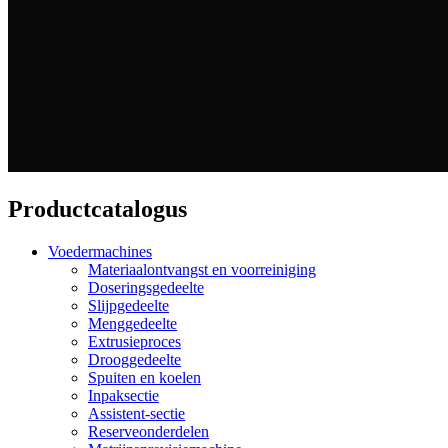
Productcatalogus
Voedermachines
Materiaalontvangst en voorreiniging
Doseringsgedeelte
Slijpgedeelte
Menggedeelte
Extrusieproces
Drooggedeelte
Spuiten en koelen
Inpaksectie
Assistent-sectie
Reserveonderdelen