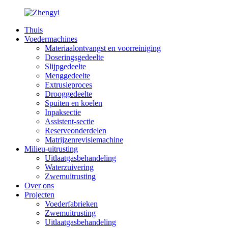
Thuis
Voedermachines
Materiaalontvangst en voorreiniging
Doseringsgedeelte
Slijpgedeelte
Menggedeelte
Extrusieproces
Drooggedeelte
Spuiten en koelen
Inpaksectie
Assistent-sectie
Reserveonderdelen
Matrijzenrevisiemachine
Milieu-uitrusting
Uitlaatgasbehandeling
Waterzuivering
Zwemuitrusting
Over ons
Projecten
Voederfabrieken
Zwemuitrusting
Uitlaatgasbehandeling