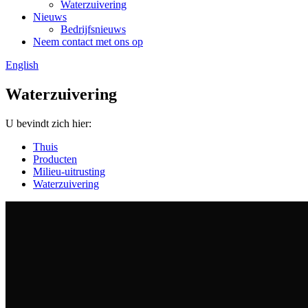
Waterzuivering
Nieuws
Bedrijfsnieuws
Neem contact met ons op
English
Waterzuivering
U bevindt zich hier:
Thuis
Producten
Milieu-uitrusting
Waterzuivering