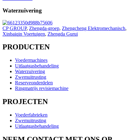
Waterzuivering
CP GROUP
,
Zhengda-groep
,
Zhengcheng Elektromechanisch
,
Xinbaiqin Voertuigen
,
Zhengda Gurui
PRODUCTEN
Voedermachines
Uitlaatgasbehandeling
Waterzuivering
Zwemuitrusting
Reserveonderdelen
Ringmatrijs revisiemachine
PROJECTEN
Voederfabrieken
Zwemuitrusting
Uitlaatgasbehandeling
NEEM CONTACT MET ONS OP