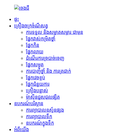
ផ្ទះ
គ្រឿងចក្រចំណីសត្វ
ការទទួល និងសម្អាតសម្ភារៈជាមុន
ផ្នែក​វាស់​កម្រិត​ថ្នាំ
ផ្នែកកិន
ផ្នែកលាយ
ដំណើរការ​ច្របាច់​ចេញ
ផ្នែកសម្ងួត
ការបាញ់ថ្នាំ និង ការត្រជាក់
ផ្នែកវេចខ្ចប់
ផ្នែកជំនួយការ
គ្រឿងបន្លាស់
ម៉ាស៊ីនជួសជុលផ្សិត
ឧបករណ៍បរិស្ថាន
ការព្យាបាលឧស្ម័នផ្សង
ការព្យាបាលទឹក
ឧបករណ៍​ក្នុង​ទឹក
អំពីយើង