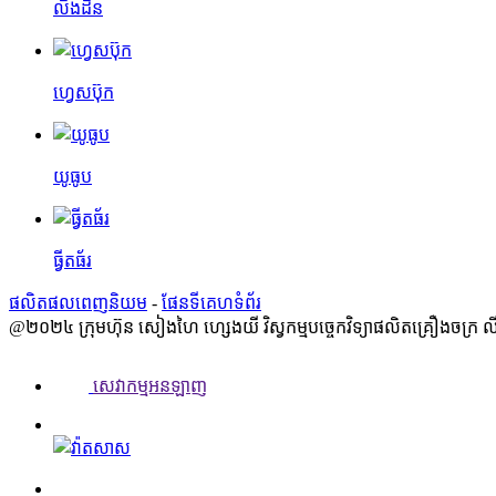
លីងដិន
ហ្វេសប៊ុក
យូធូប
ធ្វីតធ័រ
ផលិតផលពេញនិយម
-
ផែនទីគេហទំព័រ
@២០២៤ ក្រុមហ៊ុន សៀងហៃ ហ្សេងយី វិស្វកម្មបច្ចេកវិទ្យាផលិតគ្រឿងចក្រ លីមី
សេវាកម្មអនឡាញ