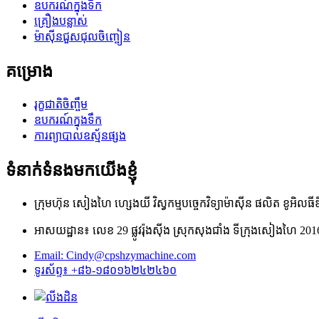
ឧបករណ៍​ក្នុង​ទឹក
គ្រឿងបន្លាស់
ម៉ាស៊ីនជួសជុលចិញ្ចៀន
គម្រោង
រុក្ខជាតិចិញ្ចឹម
ឧបករណ៍​ក្នុង​ទឹក
ការព្យាបាលឧស្ម័នផ្សង
ទំនាក់ទំនងមកយើងខ្ញុំ
ក្រុមហ៊ុន សៀងហៃ ហ្សេងយី វិស្វកម្មបច្ចេកវិទ្យាម៉ាស៊ីន ផលិត ខូអិលធីឌ
អាសយដ្ឋាន៖ លេខ 29 ផ្លូវរ៉ុងស៊ីង ស្រុកសុងជាំង ទីក្រុងសៀងហៃ 20
Email: Cindy@cpshzymachine.com
ទូរស័ព្ទ៖ +៨៦-១៨០១៦២៤២៤៦០