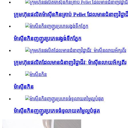
ក្រុមហ៊ុនផលិតម៉ាស៊ីនកិនគ្រាប់ Pellet ដែលមានជំនាញវិជ្ជាជី
ម៉ាស៊ីនកិនញញួរប្រភេទរង្វង់ទឹកភ្នែក
ក្រុមហ៊ុនផលិតដែលមានជំនាញវិជ្ជាជីវៈ ម៉ាស៊ីនលាយអ័ក្សពីរ
ម៉ាស៊ីនកិន
ម៉ាស៊ីនកិនញញួរប្រភេទធំទូលាយតម្លៃល្អបំផុត