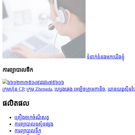
ទំនាក់ទំនងមកយើងខ្ញុំ
ការព្យាបាលទឹក
ក្រុមហ៊ុន CP
,
ក្រុម Zhengda
,
ហ្សេងឆេង អេឡិចត្រូមេកានិច
,
យានយន្តស៊ីន
ផលិតផល
គ្រឿងចក្រចំណីសត្វ
ការព្យាបាលឧស្ម័នផ្សង
ការព្យាបាលទឹក