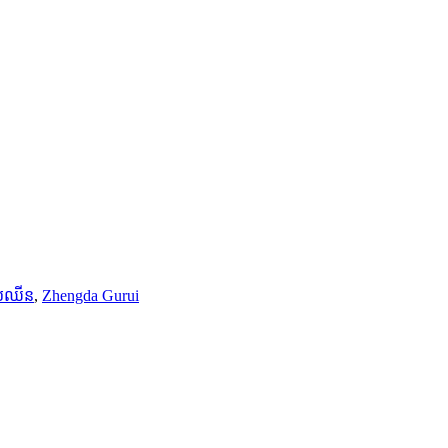
បៃឈីន
,
Zhengda Gurui