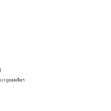
ី
1613 ប្រទេសចិន។