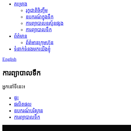
គម្រោង
រុក្ខជាតិចិញ្ចឹម
ឧបករណ៍​ក្នុង​ទឹក
ការព្យាបាលឧស្ម័នផ្សង
ការព្យាបាលទឹក
ព័ត៌មាន
ព័ត៌មានក្រុមហ៊ុន
ទំនាក់ទំនងមកយើងខ្ញុំ
English
ការព្យាបាលទឹក
អ្នកនៅទីនេះ៖
ផ្ទះ
ផលិតផល
ឧបករណ៍បរិស្ថាន
ការព្យាបាលទឹក