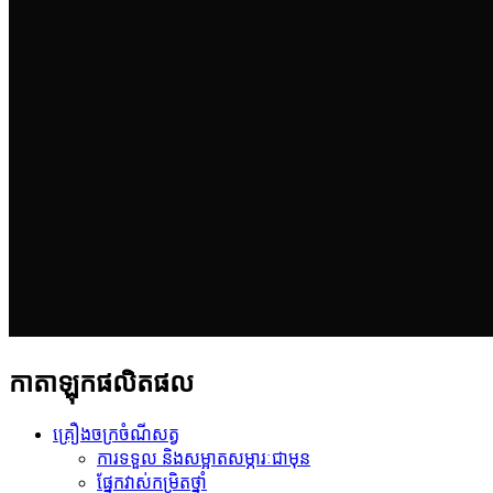
កាតាឡុកផលិតផល
គ្រឿងចក្រចំណីសត្វ
ការទទួល និងសម្អាតសម្ភារៈជាមុន
ផ្នែក​វាស់​កម្រិត​ថ្នាំ