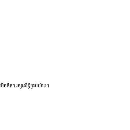
តធីត។ រក្សាសិទ្ធិគ្រប់យ៉ាង។