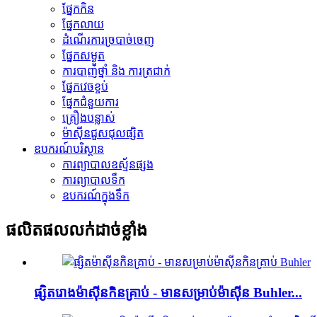
ផ្នែកកិន
ផ្នែកលាយ
ដំណើរការ​ច្របាច់​ចេញ
ផ្នែកសម្ងួត
ការបាញ់ថ្នាំ និង ការត្រជាក់
ផ្នែកវេចខ្ចប់
ផ្នែកជំនួយការ
គ្រឿងបន្លាស់
ម៉ាស៊ីនជួសជុលផ្សិត
ឧបករណ៍បរិស្ថាន
ការព្យាបាលឧស្ម័នផ្សង
ការព្យាបាលទឹក
ឧបករណ៍​ក្នុង​ទឹក
ផលិតផលលក់ដាច់ខ្លាំង
ផ្សិតរោងម៉ាស៊ីនកិនគ្រាប់ - មានសម្រាប់ម៉ាស៊ីន Buhler...