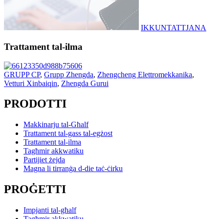
IKKUNTATTJANA
Trattament tal-ilma
GRUPP CP
,
Grupp Zhengda
,
Zhengcheng Elettromekkanika
,
Vetturi Xinbaiqin
,
Zhengda Gurui
PRODOTTI
Makkinarju tal-Għalf
Trattament tal-gass tal-egżost
Trattament tal-ilma
Tagħmir akkwatiku
Partijiet żejda
Magna li tirranġa d-die taċ-ċirku
PROĠETTI
Impjanti tal-għalf
Tagħmir akkwatiku