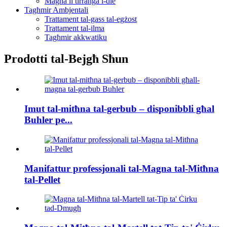
Magna li tirranġa l-die
Tagħmir Ambjentali
Trattament tal-gass tal-egżost
Trattament tal-ilma
Tagħmir akkwatiku
Prodotti tal-Bejgħ Sħun
Imut tal-mitħna tal-gerbub – disponibbli għal
Buhler pe...
Manifattur professjonali tal-Magna tal-Mitħna
tal-Pellet