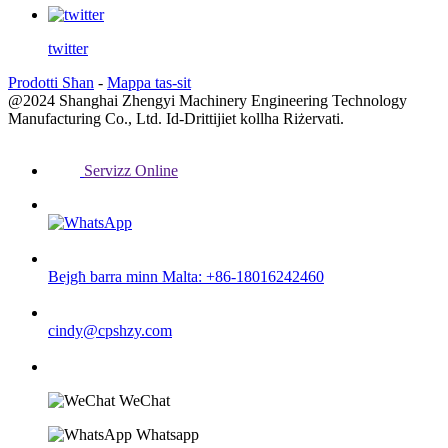
twitter
Prodotti Sħan
-
Mappa tas-sit
@2024 Shanghai Zhengyi Machinery Engineering Technology
Manufacturing Co., Ltd. Id-Drittijiet kollha Riżervati.
Servizz Online
Bejgħ barra minn Malta: +86-18016242460
cindy@cpshzy.com
WeChat
Whatsapp