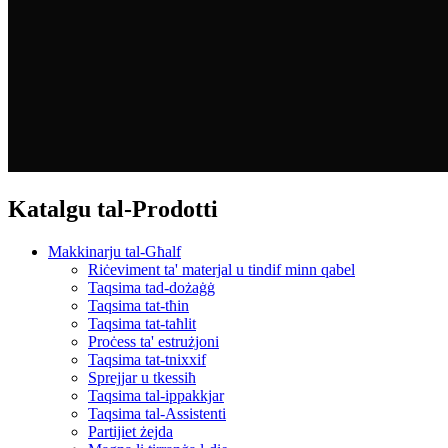
Katalgu tal-Prodotti
Makkinarju tal-Għalf
Riċeviment ta' materjal u tindif minn qabel
Taqsima tad-dożaġġ
Taqsima tat-tħin
Taqsima tat-taħlit
Proċess ta' estrużjoni
Taqsima tat-tnixxif
Sprejjar u tkessiħ
Taqsima tal-ippakkjar
Taqsima tal-Assistenti
Partijiet żejda