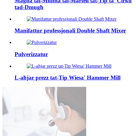
Magna tal-Mitħna tal-Martell tat-Tip ta' Ċirku
tad-Dmugħ
Manifattur professjonali Double Shaft Mixer
Pulverizzatur
L-aħjar prezz tat-Tip Wiesa' Hammer Mill