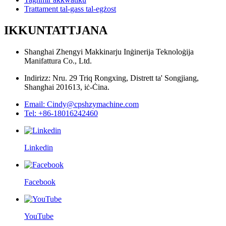
Trattament tal-gass tal-egżost
IKKUNTATTJANA
Shanghai Zhengyi Makkinarju Inġinerija Teknoloġija
Manifattura Co., Ltd.
Indirizz: Nru. 29 Triq Rongxing, Distrett ta' Songjiang,
Shanghai 201613, iċ-Ċina.
Email: Cindy@cpshzymachine.com
Tel: +86-18016242460
Linkedin
Facebook
YouTube