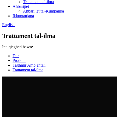
Trattament tal-ilma
Aħbarijiet
Aħbarijiet tal-Kumpanija
Ikkuntattjana
English
Trattament tal-ilma
Inti qiegħed hawn:
Dar
Prodotti
Tagħmir Ambjentali
Trattament tal-ilma