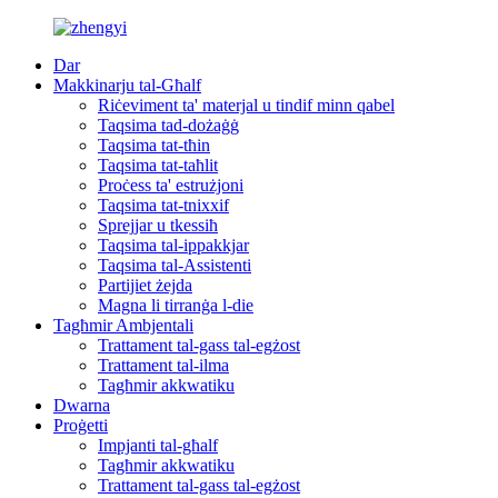
Dar
Makkinarju tal-Għalf
Riċeviment ta' materjal u tindif minn qabel
Taqsima tad-dożaġġ
Taqsima tat-tħin
Taqsima tat-taħlit
Proċess ta' estrużjoni
Taqsima tat-tnixxif
Sprejjar u tkessiħ
Taqsima tal-ippakkjar
Taqsima tal-Assistenti
Partijiet żejda
Magna li tirranġa l-die
Tagħmir Ambjentali
Trattament tal-gass tal-egżost
Trattament tal-ilma
Tagħmir akkwatiku
Dwarna
Proġetti
Impjanti tal-għalf
Tagħmir akkwatiku
Trattament tal-gass tal-egżost