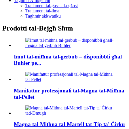
Tagħmir Ambjentali
Trattament tal-gass tal-egżost
Trattament tal-ilma
Tagħmir akkwatiku
Prodotti tal-Bejgħ Sħun
Imut tal-mitħna tal-gerbub – disponibbli għal
Buhler pe...
Manifattur professjonali tal-Magna tal-Mitħna
tal-Pellet
Magna tal-Mitħna tal-Martell tat-Tip ta' Ċirku