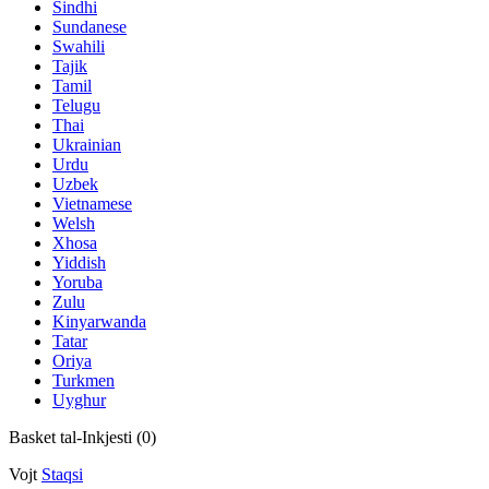
Sindhi
Sundanese
Swahili
Tajik
Tamil
Telugu
Thai
Ukrainian
Urdu
Uzbek
Vietnamese
Welsh
Xhosa
Yiddish
Yoruba
Zulu
Kinyarwanda
Tatar
Oriya
Turkmen
Uyghur
Basket tal-Inkjesti (
0
)
Vojt
Staqsi