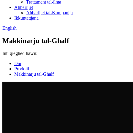
Trattament tal-ilma
Aħbarijiet
Aħbarijiet tal-Kumpanija
Ikkuntattjana
English
Makkinarju tal-Għalf
Inti qiegħed hawn:
Dar
Prodotti
Makkinarju tal-Għalf