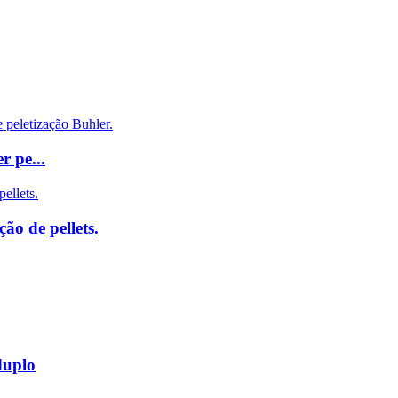
r pe...
ão de pellets.
duplo