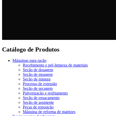
Catálogo de Produtos
Máquinas para ração
Recebimento e pré-limpeza de materiais
Seção de dosagem
Seção de moagem
Seção de mistura
Processo de extrusão
Seção de secagem
Pulverização e resfriamento
Seção de ensacamento
Seção de assistente
Peças de reposição
Máquina de reforma de matrizes