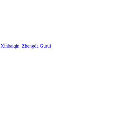
 Xinbaiqin
,
Zhengda Gurui