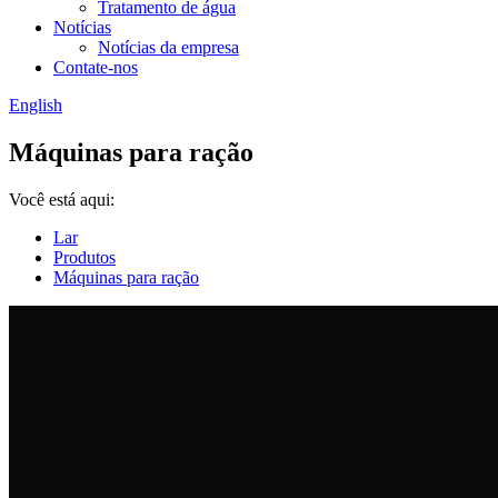
Tratamento de água
Notícias
Notícias da empresa
Contate-nos
English
Máquinas para ração
Você está aqui:
Lar
Produtos
Máquinas para ração