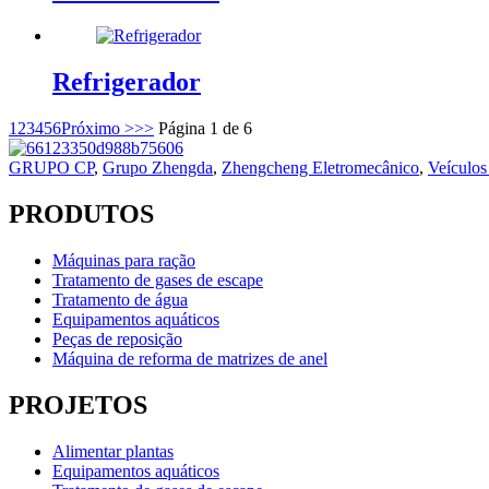
Refrigerador
1
2
3
4
5
6
Próximo >
>>
Página 1 de 6
GRUPO CP
,
Grupo Zhengda
,
Zhengcheng Eletromecânico
,
Veículos
PRODUTOS
Máquinas para ração
Tratamento de gases de escape
Tratamento de água
Equipamentos aquáticos
Peças de reposição
Máquina de reforma de matrizes de anel
PROJETOS
Alimentar plantas
Equipamentos aquáticos