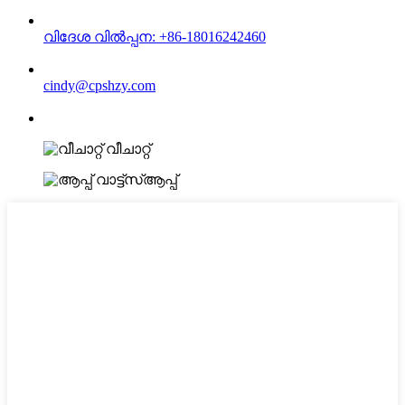
വിദേശ വിൽപ്പന: +86-18016242460
cindy@cpshzy.com
വീചാറ്റ്
വാട്ട്‌സ്ആപ്പ്