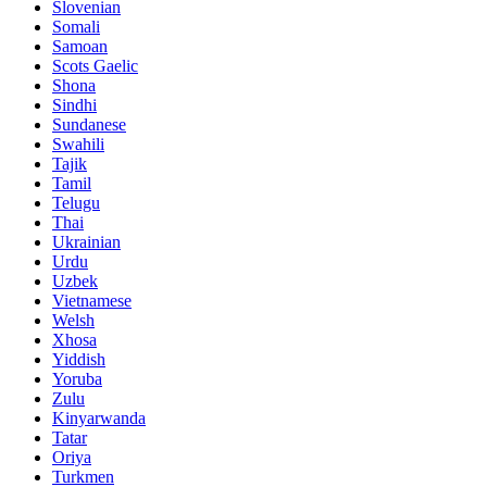
Slovenian
Somali
Samoan
Scots Gaelic
Shona
Sindhi
Sundanese
Swahili
Tajik
Tamil
Telugu
Thai
Ukrainian
Urdu
Uzbek
Vietnamese
Welsh
Xhosa
Yiddish
Yoruba
Zulu
Kinyarwanda
Tatar
Oriya
Turkmen