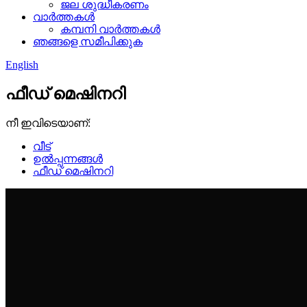
ജല ശുദ്ധീകരണം
വാർത്തകൾ
കമ്പനി വാർത്തകൾ
ഞങ്ങളെ സമീപിക്കുക
English
ഫീഡ് മെഷിനറി
നീ ഇവിടെയാണ്:
വീട്
ഉൽപ്പന്നങ്ങൾ
ഫീഡ് മെഷിനറി