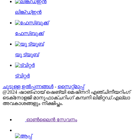
ലിങ്ക്ഡ്ഇൻ
ഫേസ്ബുക്ക്
യൂ ട്യൂബ്
ട്വിറ്റർ
ചൂടുള്ള ഉൽപ്പന്നങ്ങൾ
-
സൈറ്റ്മാപ്പ്
@2024 ഷാങ്ഹായ് ഷെങ്‌യി മെഷിനറി എഞ്ചിനീയറിംഗ്
ടെക്‌നോളജി മാനുഫാക്ചറിംഗ് കമ്പനി ലിമിറ്റഡ്.എല്ലാ
അവകാശങ്ങളും നിക്ഷിപ്തം.
ഓൺലൈൻ സേവനം