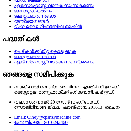
ഫീഡ് മെഷിനറി
എക്‌സ്‌ഹോസ്റ്റ് വാതക സംസ്‌കരണം
ജല ശുദ്ധീകരണം
ജല ഉപകരണങ്ങൾ
യന്ത്രഭാഗങ്ങൾ
റിംഗ് ഡൈ റീഫർബിഷ് മെഷീൻ
പദ്ധതികൾ
ചെടികൾക്ക് തീറ്റ കൊടുക്കുക
ജല ഉപകരണങ്ങൾ
എക്‌സ്‌ഹോസ്റ്റ് വാതക സംസ്‌കരണം
ഞങ്ങളെ സമീപിക്കുക
ഷാങ്ഹായ് ഷെങ്ഗി മെഷിനറി എഞ്ചിനീയറിംഗ്
ടെക്നോളജി മാനുഫാക്ചറിംഗ് കമ്പനി, ലിമിറ്റഡ്.
വിലാസം: നമ്പർ 29 റോങ്‌സിംഗ് റോഡ്,
സോങ്‌ജിയാങ് ജില്ല, ഷാങ്ഹായ് 201613, ചൈന.
Email: Cindy@cpshzymachine.com
ഫോൺ: +86-18016242460