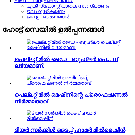
പരിസ്ഥിതി ഉപകരണങ്ങൾ
എക്‌സ്‌ഹോസ്റ്റ് വാതക സംസ്‌കരണം
ജല ശുദ്ധീകരണം
ജല ഉപകരണങ്ങൾ
ഹോട്ട് സെയിൽ ഉൽപ്പന്നങ്ങൾ
പെല്ലറ്റ് മിൽ ഡൈ - ബുഹ്ലർ പെ... ന്
ലഭ്യമാണ്.
പെല്ലറ്റ് മിൽ മെഷീനിന്റെ പ്രൊഫഷണൽ
നിർമ്മാതാവ്
ടിയർ സർക്കിൾ ടൈപ്പ് ഹാമർ മിൽമെഷീൻ