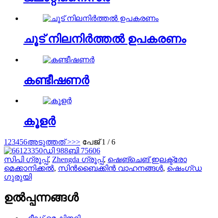
ചൂട് നിലനിർത്തൽ ഉപകരണം
കണ്ടീഷണർ
കൂളർ
1
2
3
4
5
6
അടുത്തത് >
>>
പേജ് 1 / 6
സിപി ഗ്രൂപ്പ്
,
Zhengda ഗ്രൂപ്പ്
,
ഷെങ്‌ചെങ് ഇലക്ട്രോ
മെക്കാനിക്കൽ
,
സിൻബൈക്കിൻ വാഹനങ്ങൾ
,
ഷെംഗ്ഡ
ഗുരുയി
ഉൽപ്പന്നങ്ങൾ