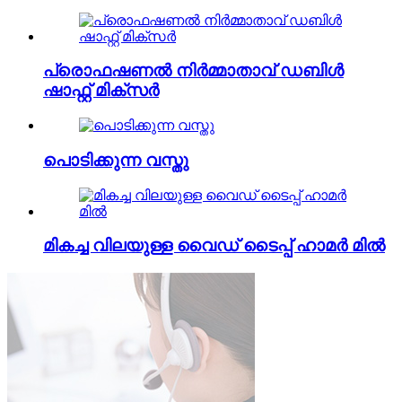
പ്രൊഫഷണൽ നിർമ്മാതാവ് ഡബിൾ
ഷാഫ്റ്റ് മിക്സർ
പൊടിക്കുന്ന വസ്തു
മികച്ച വിലയുള്ള വൈഡ് ടൈപ്പ് ഹാമർ മിൽ