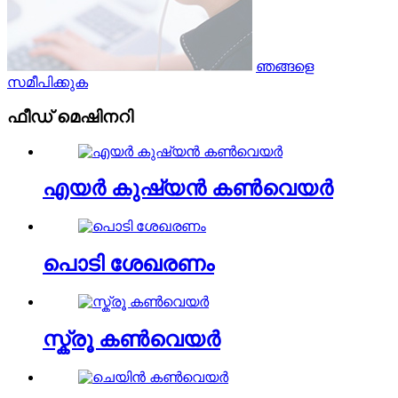
ഞങ്ങളെ
സമീപിക്കുക
ഫീഡ് മെഷിനറി
എയർ കുഷ്യൻ കൺവെയർ
പൊടി ശേഖരണം
സ്ക്രൂ കൺവെയർ