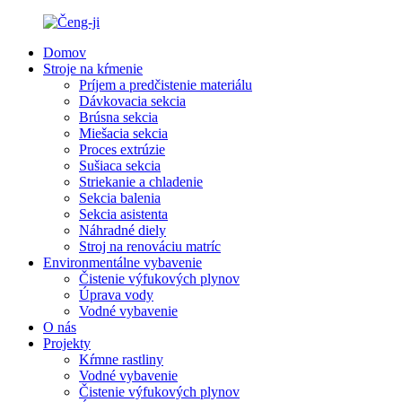
Domov
Stroje na kŕmenie
Príjem a predčistenie materiálu
Dávkovacia sekcia
Brúsna sekcia
Miešacia sekcia
Proces extrúzie
Sušiaca sekcia
Striekanie a chladenie
Sekcia balenia
Sekcia asistenta
Náhradné diely
Stroj na renováciu matríc
Environmentálne vybavenie
Čistenie výfukových plynov
Úprava vody
Vodné vybavenie
O nás
Projekty
Kŕmne rastliny
Vodné vybavenie
Čistenie výfukových plynov