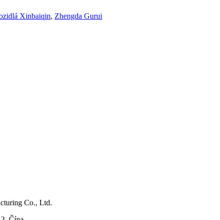
ozidlá Xinbaiqin
,
Zhengda Gurui
turing Co., Ltd.
3, Čína.