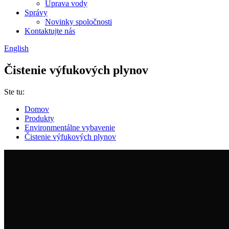
Úprava vody
Správy
Novinky spoločnosti
Kontaktujte nás
English
Čistenie výfukových plynov
Ste tu:
Domov
Produkty
Environmentálne vybavenie
Čistenie výfukových plynov