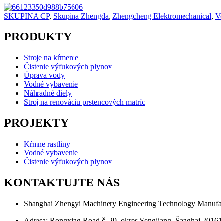
SKUPINA CP
,
Skupina Zhengda
,
Zhengcheng Elektromechanical
,
V
PRODUKTY
Stroje na kŕmenie
Čistenie výfukových plynov
Úprava vody
Vodné vybavenie
Náhradné diely
Stroj na renováciu prstencových matríc
PROJEKTY
Kŕmne rastliny
Vodné vybavenie
Čistenie výfukových plynov
KONTAKTUJTE NÁS
Shanghai Zhengyi Machinery Engineering Technology Manufac
Adresa: Rongxing Road č. 29, okres Songjiang, Šanghaj 20161