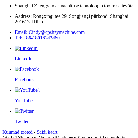
Shanghai Zhengyi masinaehituse tehnoloogia tootmisettevõte
Aadress: Rongxingi tee 29, Songjiangi piirkond, Shanghai
201613, Hiina.
Email: Cindy@cpshzymachine.com
Tel: +86-18016242460
LinkedIn
Facebook
YouTube'i
Twitter
Kuumad tooted
-
Saidi kaart
@2024 Shanghai Zhengyi Machinery Engineering Technology