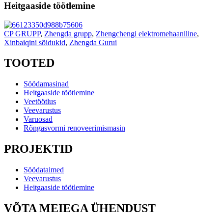
Heitgaaside töötlemine
CP GRUPP
,
Zhengda grupp
,
Zhengchengi elektromehaaniline
,
Xinbaiqini sõidukid
,
Zhengda Gurui
TOOTED
Söödamasinad
Heitgaaside töötlemine
Veetöötlus
Veevarustus
Varuosad
Rõngasvormi renoveerimismasin
PROJEKTID
Söödataimed
Veevarustus
Heitgaaside töötlemine
VÕTA MEIEGA ÜHENDUST