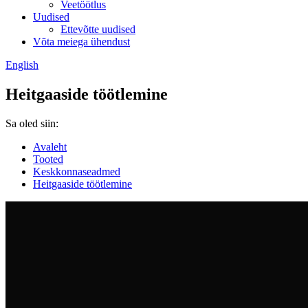
Veetöötlus
Uudised
Ettevõtte uudised
Võta meiega ühendust
English
Heitgaaside töötlemine
Sa oled siin:
Avaleht
Tooted
Keskkonnaseadmed
Heitgaaside töötlemine