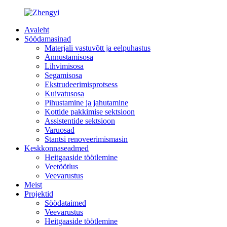
Avaleht
Söödamasinad
Materjali vastuvõtt ja eelpuhastus
Annustamisosa
Lihvimisosa
Segamisosa
Ekstrudeerimisprotsess
Kuivatusosa
Pihustamine ja jahutamine
Kottide pakkimise sektsioon
Assistentide sektsioon
Varuosad
Stantsi renoveerimismasin
Keskkonnaseadmed
Heitgaaside töötlemine
Veetöötlus
Veevarustus
Meist
Projektid
Söödataimed
Veevarustus
Heitgaaside töötlemine