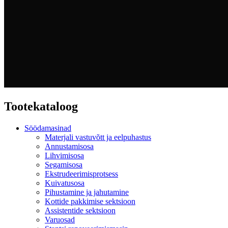
Tootekataloog
Söödamasinad
Materjali vastuvõtt ja eelpuhastus
Annustamisosa
Lihvimisosa
Segamisosa
Ekstrudeerimisprotsess
Kuivatusosa
Pihustamine ja jahutamine
Kottide pakkimise sektsioon
Assistentide sektsioon
Varuosad