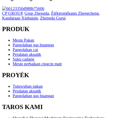
CP GROUP
,
Grup Zhengda
,
Éléktromékanis Zhengcheng
,
Kandaraan Xinbaiqin
,
Zhengda Gurui
PRODUK
Mesin Pakan
Pangolahan gas buangan
Pangolahan cai
Peralatan akuatik
Suku cadang
Mesin perbaikan cingcin mati
PROYÉK
Tutuwuhan pakan
Peralatan akuatik
Pangolahan gas buangan
TAROS KAMI