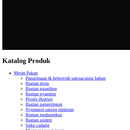
Katalog Produk
Mesin Pakan
Panarimaan & beberesih sateuacanna bahan
Bagian dosis
Bagian ngagiling
Bagian nyampur
Prosés ékstrusi
Bagian pangeringan
Nyemprot sareng niiskeun
Bagian ngabungkus
Bagian asisten
Suku cadang