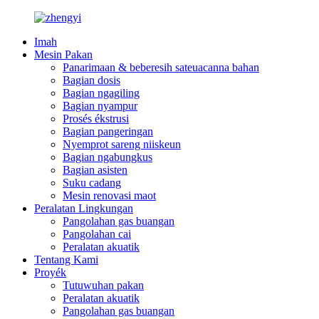
Imah
Mesin Pakan
Panarimaan & beberesih sateuacanna bahan
Bagian dosis
Bagian ngagiling
Bagian nyampur
Prosés ékstrusi
Bagian pangeringan
Nyemprot sareng niiskeun
Bagian ngabungkus
Bagian asisten
Suku cadang
Mesin renovasi maot
Peralatan Lingkungan
Pangolahan gas buangan
Pangolahan cai
Peralatan akuatik
Tentang Kami
Proyék
Tutuwuhan pakan
Peralatan akuatik
Pangolahan gas buangan