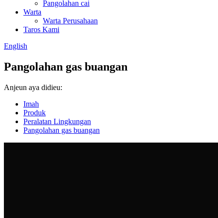
Pangolahan cai
Warta
Warta Perusahaan
Taros Kami
English
Pangolahan gas buangan
Anjeun aya didieu:
Imah
Produk
Peralatan Lingkungan
Pangolahan gas buangan