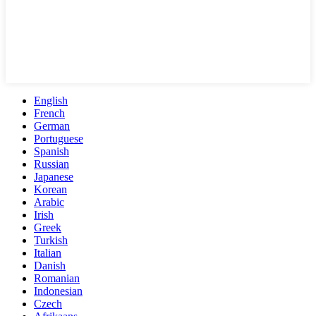
English
French
German
Portuguese
Spanish
Russian
Japanese
Korean
Arabic
Irish
Greek
Turkish
Italian
Danish
Romanian
Indonesian
Czech