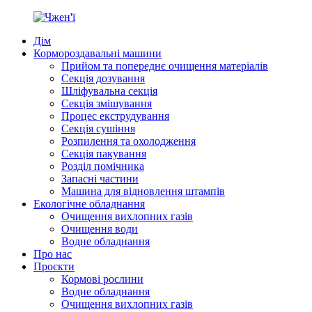
Дім
Кормороздавальні машини
Прийом та попереднє очищення матеріалів
Секція дозування
Шліфувальна секція
Секція змішування
Процес екструдування
Секція сушіння
Розпилення та охолодження
Секція пакування
Розділ помічника
Запасні частини
Машина для відновлення штампів
Екологічне обладнання
Очищення вихлопних газів
Очищення води
Водне обладнання
Про нас
Проєкти
Кормові рослини
Водне обладнання
Очищення вихлопних газів