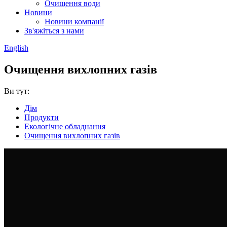
Очищення води
Новини
Новини компанії
Зв'яжіться з нами
English
Очищення вихлопних газів
Ви тут:
Дім
Продукти
Екологічне обладнання
Очищення вихлопних газів