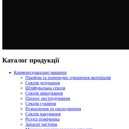
Каталог продукції
Кормороздавальні машини
Прийом та попереднє очищення матеріалів
Секція дозування
Шліфувальна секція
Секція змішування
Процес екструдування
Секція сушіння
Розпилення та охолодження
Секція пакування
Розділ помічника
Запасні частини