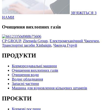
ЗВ'ЯЖІТЬСЯ З
НАМИ
Очищення вихлопних газів
CP GROUP
,
Zhengda Group
,
Електромеханічний Чженчен
,
Транспортні засоби Xinbaiqin
,
Чженда Гуруй
ПРОДУКТИ
Кормороздавальні машини
Очищення вихлопних газів
Очищення води
Водне обладнання
Запасні частини
Машина для відновлення кільцевих штампів
ПРОЄКТИ
Кормові рослини