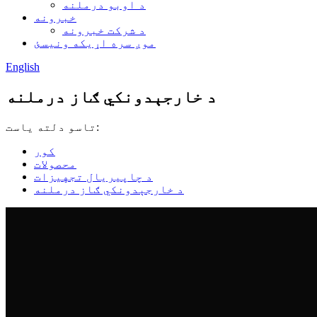
د اوبو درملنه
خبرونه
د شرکت خبرونه
موږ سره اړیکه ونیسئ
English
د خارجېدونکي ګاز درملنه
تاسو دلته یاست:
کور
محصولات
د چاپیریال تجهیزات
د خارجېدونکي ګاز درملنه