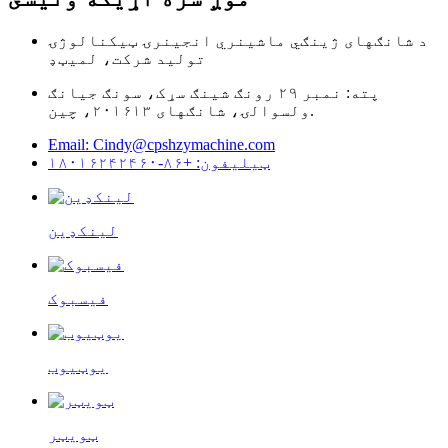
د شانګهای ژینګي ماشینري انجینرۍ ټیکنالوژۍ
تولید شرکت، لمیټډ
پته: نمبر ۲۹ رونګ شینګ سړک، سونګ جیانګ
ولسوالۍ، شانګهای ۲۰۱۶۱۳، چین.
Email: Cindy@cpshzymachine.com
ټیلیفون: +۸۶-۱۸۰۱۶۲۴۲۴۶۰
لینکډین
فیسبوک
یوټیوب
ټویټر