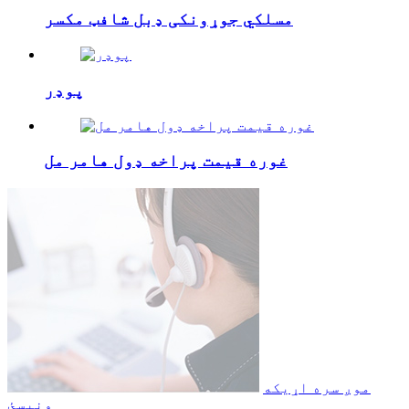
مسلکي جوړونکی ډبل شافټ مکسر
پوډر
غوره قیمت پراخه ډول هامر مل
موږ سره اړیکه
ونیسئ