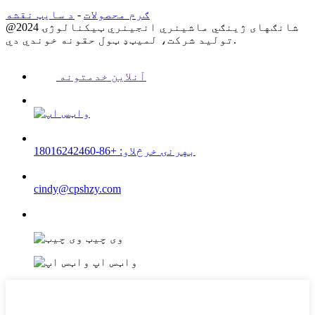
ګرم محصولات
-
د سایټ نقشه
@2024 شانګهای ژینګي ماشینري انجینري ټیکنالوژۍ
تولید شرکت، لمیټډ ټول حقونه خوندي دي.
آنلاین خدمتونه
بهرنۍ خرڅلاو: +86-18016242460
cindy@cpshzy.com
وی چیټ
واټس اپ