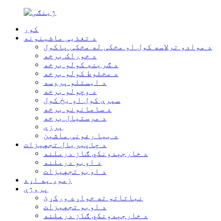
کور
د تغذیې ماشینونه
د موادو ترلاسه کول او مخکې له مخکې پاکول
د خوراک برخه
د ګرینډ کولو برخه
د مخلوط کولو برخه
د ایستلو پروسه
د وچولو برخه
سپرې کول او یخ کول
د سامانونو برخه
د مرستیال برخه
پرزې
د بیا رغونې ماشین
د چاپیریال تجهیزات
د خارجېدونکي ګاز درملنه
د اوبو درملنه
د اوبو تجهیزات
زموږ په اړه
پروژې
نباتاتو ته خواړه ورکړئ
د اوبو تجهیزات
د خارجېدونکي ګاز درملنه