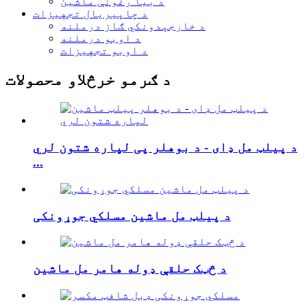
د بیا رغونې ماشین
د چاپیریال تجهیزات
د خارجېدونکي ګاز درملنه
د اوبو درملنه
د اوبو تجهیزات
د ګرمو خرڅلاو محصولات
د پیلټ مل ډای - د بوهلر پی لپاره شتون لري
...
د پیلټ مل ماشین مسلکي جوړونکی
د څټک حلقې ډوله هامر مل ماشین