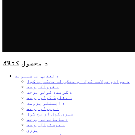
د محصول کتلاګ
د تغذیې ماشینونه
د موادو ترلاسه کول او مخکې له مخکې پاکول
د خوراک برخه
د ګرینډ کولو برخه
د مخلوط کولو برخه
د ایستلو پروسه
د وچولو برخه
سپرې کول او یخ کول
د سامانونو برخه
د مرستیال برخه
پرزې