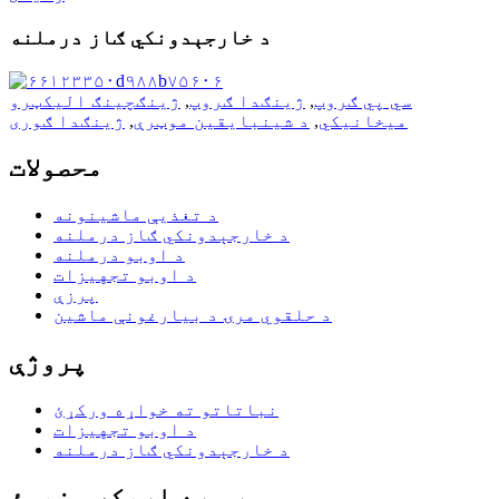
د خارجېدونکي ګاز درملنه
سي پي ګروپ
,
ژینګدا ګروپ
,
ژینګچینګ الیکټرو
میخانیکي
,
د شينبايقين موټرې
,
ژینګدا ګوری
محصولات
د تغذیې ماشینونه
د خارجېدونکي ګاز درملنه
د اوبو درملنه
د اوبو تجهیزات
پرزې
د حلقوي مرۍ د بیارغونې ماشین
پروژې
نباتاتو ته خواړه ورکړئ
د اوبو تجهیزات
د خارجېدونکي ګاز درملنه
موږ سره اړیکه ونیسئ