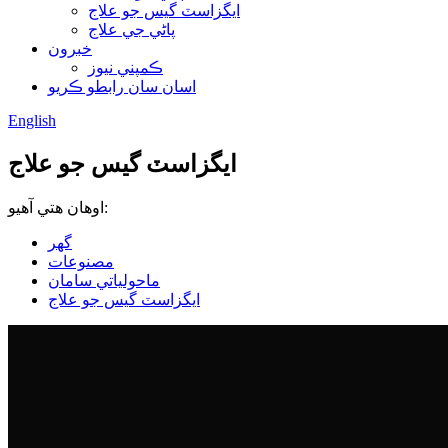
ايگزاسٽ گيس جو علاج
پاڻي جي علاج
خبرون
ڪمپني نيوز
اسان سان رابطو ڪريو
English
ايگزاسٽ گيس جو علاج
اوهان هتي آهيو:
گھر
مصنوعات
ماحولياتي سامان
ايگزاسٽ گيس جو علاج