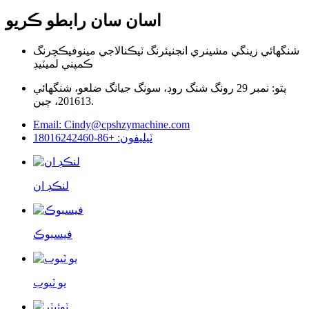
اسان سان رابطو ڪريو
شنگھائي زينگي مشينري انجنيئرنگ ٽيڪنالاجي مينوفيڪچرنگ
ڪمپني لميٽيڊ
پتو: نمبر 29 رونگ شنگ روڊ، سونگ جيانگ ضلعو، شنگھائي
201613، چين.
Email: Cindy@cpshzymachine.com
ٽيليفون: +86-18016242460
لنڪڊ ان
فيسبوڪ
يو ٽيوب