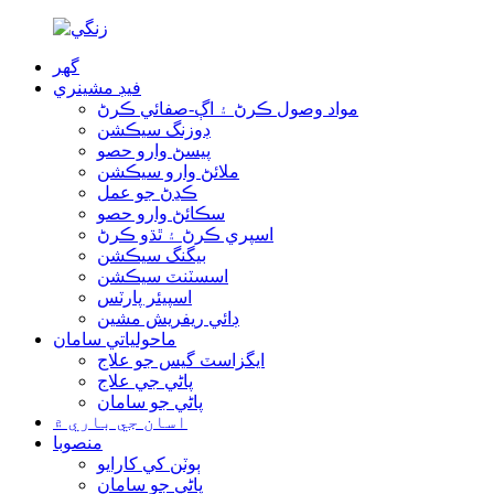
گھر
فيڊ مشينري
مواد وصول ڪرڻ ۽ اڳ-صفائي ڪرڻ
ڊوزنگ سيڪشن
پيسڻ وارو حصو
ملائڻ وارو سيڪشن
ڪڍڻ جو عمل
سڪائڻ وارو حصو
اسپري ڪرڻ ۽ ٿڌو ڪرڻ
بيگنگ سيڪشن
اسسٽنٽ سيڪشن
اسپيئر پارٽس
ڊائي ريفريش مشين
ماحولياتي سامان
ايگزاسٽ گيس جو علاج
پاڻي جي علاج
پاڻي جو سامان
اسان جي باري ۾
منصوبا
ٻوٽن کي کارايو
پاڻي جو سامان