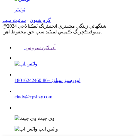
ٽوئيٽر
گرم شيون
-
سائيٽ ميپ
@2024 شنگھائي زينگي مشينري انجنيئرنگ ٽيڪنالاجي
مينوفيڪچرنگ ڪمپني لميٽيڊ سڀ حق محفوظ آهن.
آن لائن سروس
اوورسيز سيلز: +86-18016242460
cindy@cpshzy.com
وي چيٽ
واٽس ايپ