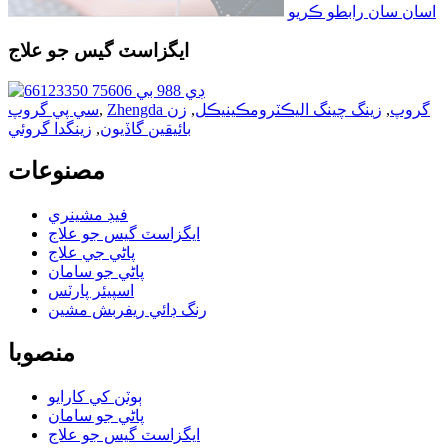
اسان سان رابطو ڪريو
ايگزاسٽ گيس جو علاج
Zhengda گروپ
,
زينگ چينگ اليڪٽرومڪينيڪل
,
زن
,
سي پي گروپ
بائيقين گاڏيون
,
زينگدا گروئي
مصنوعات
فيڊ مشينري
ايگزاسٽ گيس جو علاج
پاڻي جي علاج
پاڻي جو سامان
اسپيئر پارٽس
رنگ ڊائي ريفربش مشين
منصوبا
ٻوٽن کي کارايو
پاڻي جو سامان
ايگزاسٽ گيس جو علاج