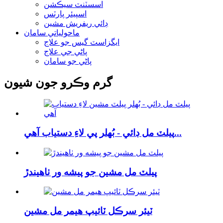
اسسٽنٽ سيڪشن
اسپيئر پارٽس
ڊائي ريفريش مشين
ماحولياتي سامان
ايگزاسٽ گيس جو علاج
پاڻي جي علاج
پاڻي جو سامان
گرم وڪرو جون شيون
پيلٽ مل ڊائي - بُهلر پي لاءِ دستياب آهي...
پيلٽ مل مشين جو پيشه ور ٺاهيندڙ
ٽيئر سرڪل ٽائيپ هيمر مل مشين