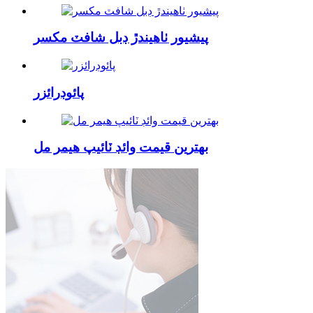
پيشيور ٺاهيندڙ ڊبل شافٽ مکسر
پائوڊرائزر
بهترين قيمت وائڊ ٽائيپ هيمر مل