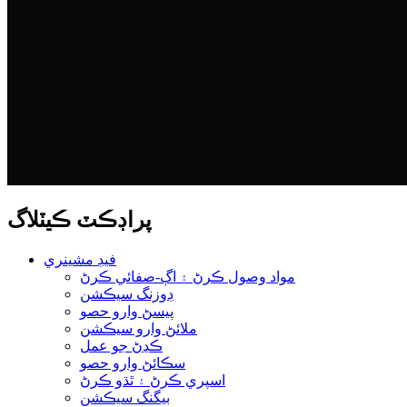
پراڊڪٽ ڪيٽلاگ
فيڊ مشينري
مواد وصول ڪرڻ ۽ اڳ-صفائي ڪرڻ
ڊوزنگ سيڪشن
پيسڻ وارو حصو
ملائڻ وارو سيڪشن
ڪڍڻ جو عمل
سڪائڻ وارو حصو
اسپري ڪرڻ ۽ ٿڌو ڪرڻ
بيگنگ سيڪشن