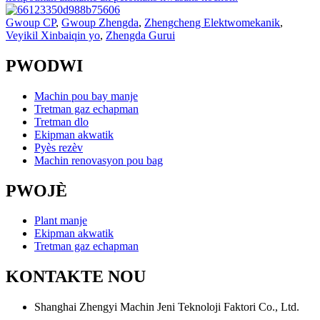
Gwoup CP
,
Gwoup Zhengda
,
Zhengcheng Elektwomekanik
,
Veyikil Xinbaiqin yo
,
Zhengda Gurui
PWODWI
Machin pou bay manje
Tretman gaz echapman
Tretman dlo
Ekipman akwatik
Pyès rezèv
Machin renovasyon pou bag
PWOJÈ
Plant manje
Ekipman akwatik
Tretman gaz echapman
KONTAKTE NOU
Shanghai Zhengyi Machin Jeni Teknoloji Faktori Co., Ltd.