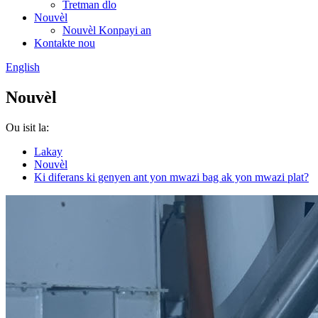
Tretman dlo
Nouvèl
Nouvèl Konpayi an
Kontakte nou
English
Nouvèl
Ou isit la:
Lakay
Nouvèl
Ki diferans ki genyen ant yon mwazi bag ak yon mwazi plat?