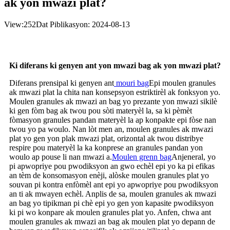
ak yon mwazi plat?
View:
252
Dat Piblikasyon: 2024-08-13
Ki diferans ki genyen ant yon mwazi bag ak yon mwazi plat?
Diferans prensipal ki genyen ant
mouri bag
Epi moulen granules
ak mwazi plat la chita nan konsepsyon estriktirèl ak fonksyon yo.
Moulen granules ak mwazi an bag yo prezante yon mwazi sikilè
ki gen fòm bag ak twou pou sòti materyèl la, sa ki pèmèt
fòmasyon granules pandan materyèl la ap konpakte epi fòse nan
twou yo pa woulo. Nan lòt men an, moulen granules ak mwazi
plat yo gen yon plak mwazi plat, orizontal ak twou distribye
respire pou materyèl la ka konprese an granules pandan yon
woulo ap pouse li nan mwazi a.
Moulen grenn bag
Anjeneral, yo
pi apwopriye pou pwodiksyon an gwo echèl epi yo ka pi efikas
an tèm de konsomasyon enèji, alòske moulen granules plat yo
souvan pi kontra enfòmèl ant epi yo apwopriye pou pwodiksyon
an ti ak mwayen echèl. Anplis de sa, moulen granules ak mwazi
an bag yo tipikman pi chè epi yo gen yon kapasite pwodiksyon
ki pi wo konpare ak moulen granules plat yo. Anfen, chwa ant
moulen granules ak mwazi an bag ak moulen plat yo depann de