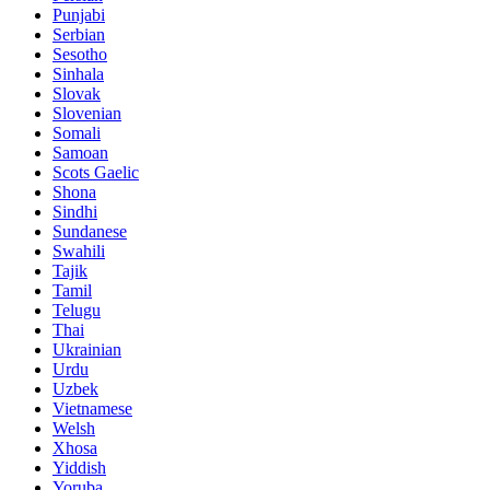
Punjabi
Serbian
Sesotho
Sinhala
Slovak
Slovenian
Somali
Samoan
Scots Gaelic
Shona
Sindhi
Sundanese
Swahili
Tajik
Tamil
Telugu
Thai
Ukrainian
Urdu
Uzbek
Vietnamese
Welsh
Xhosa
Yiddish
Yoruba