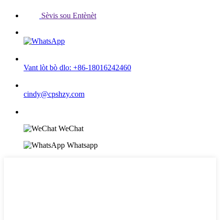
Sèvis sou Entènèt
Vant lòt bò dlo: +86-18016242460
cindy@cpshzy.com
WeChat
Whatsapp