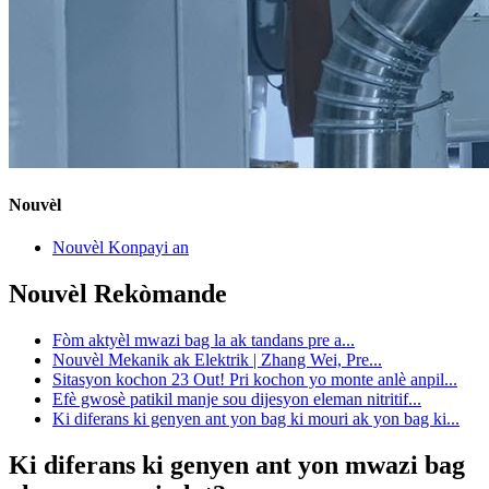
Nouvèl
Nouvèl Konpayi an
Nouvèl Rekòmande
Fòm aktyèl mwazi bag la ak tandans pre a...
Nouvèl Mekanik ak Elektrik | Zhang Wei, Pre...
Sitasyon kochon 23 Out! Pri kochon yo monte anlè anpil...
Efè gwosè patikil manje sou dijesyon eleman nitritif...
Ki diferans ki genyen ant yon bag ki mouri ak yon bag ki...
Ki diferans ki genyen ant yon mwazi bag