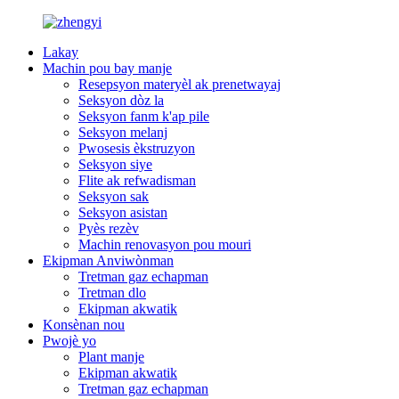
Lakay
Machin pou bay manje
Resepsyon materyèl ak prenetwayaj
Seksyon dòz la
Seksyon fanm k'ap pile
Seksyon melanj
Pwosesis èkstruzyon
Seksyon siye
Flite ak refwadisman
Seksyon sak
Seksyon asistan
Pyès rezèv
Machin renovasyon pou mouri
Ekipman Anviwònman
Tretman gaz echapman
Tretman dlo
Ekipman akwatik
Konsènan nou
Pwojè yo
Plant manje
Ekipman akwatik
Tretman gaz echapman