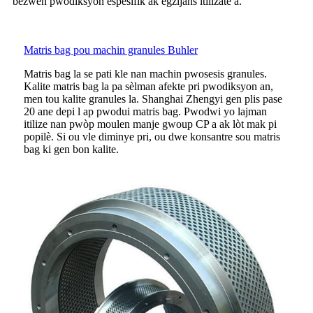
bezwen pwodiksyon espesifik ak egzijans itilizatè a.
Matris bag pou machin granules Buhler
Matris bag la se pati kle nan machin pwosesis granules.
Kalite matris bag la pa sèlman afekte pri pwodiksyon an,
men tou kalite granules la. Shanghai Zhengyi gen plis pase
20 ane depi l ap pwodui matris bag. Pwodwi yo lajman
itilize nan pwòp moulen manje gwoup CP a ak lòt mak pi
popilè. Si ou vle diminye pri, ou dwe konsantre sou matris
bag ki gen bon kalite.