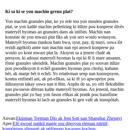
Ki sa ki se yon machin grenn plat?
Yon machin granules plat, ke yo rele tou yon moulen granules
plat, se yon kalite machin pelletizing ki itilize pou konprese divès
materyèl byomas an granules dans ak inifòm. Machin nan
konsiste de yon mwazi plat fiks ak yon seri woulo wotasyon.
Materyèl byomas (tankou bato bwa, syur, pay, tij mayi, oswa lòt
rezidi agrikòl) antre nan machin nan epi answit konprese pa
woulo yo kont mwazi plat la. Aksyon sa a jenere chalè ak
presyon, ki adousi materyèl byomas la epi ki fè li mare ansanm,
fòme granules silendrik. Machin granules plat yo souvan itilize
pou pwodiksyon ti echèl granules byomas pou chofaj, kabann
bèt, ak manje bèt ti echèl. Yo relativman senp nan konsepsyon,
kontra enfòmèl ant, ak pri-efikas, sa ki fè yo apwopriye pou
itilizasyon lakay oswa nan ti fèm. Anplis de sa, yo ofri fleksibilite
nan pwosesis diferan kalite materyèl byomas. An jeneral, machin
granules plat yo bay yon fason efikas ak pratik pou transfòme
materyèl byomas ki lach an granules ki gen valè ak transpòtab.
Anvan:
Ekipman Tretman Dlo ak Jeni Soti nan Shanghai Zhengyi
Apre:
Efè gwosè patikil manje sou dijesyon eleman nitritif,
konpòtman alimantè ak pèfòmans kwasans kochon.