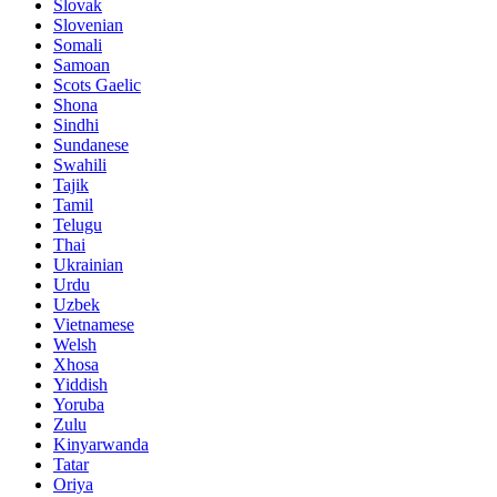
Slovak
Slovenian
Somali
Samoan
Scots Gaelic
Shona
Sindhi
Sundanese
Swahili
Tajik
Tamil
Telugu
Thai
Ukrainian
Urdu
Uzbek
Vietnamese
Welsh
Xhosa
Yiddish
Yoruba
Zulu
Kinyarwanda
Tatar
Oriya