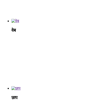
वेब
छाप