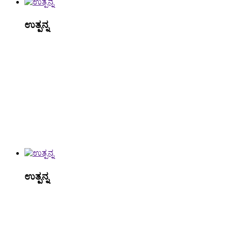
ಉತ್ಪನ್ನ
ಉತ್ಪನ್ನ