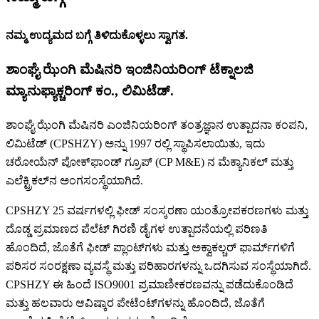
ನಮ್ಮ ಉದ್ಯಮದ ಬಗ್ಗೆ ತಿಳಿದುಕೊಳ್ಳಲು ಸ್ವಾಗತ.
ಶಾಂಘೈ ಝೆಂಗಿ ಮೆಷಿನರಿ ಇಂಜಿನಿಯರಿಂಗ್ ಟೆಕ್ನಾಲಜಿ
ಮ್ಯಾನುಫ್ಯಾಕ್ಚರಿಂಗ್ ಕಂ., ಲಿಮಿಟೆಡ್.
ಶಾಂಘೈ ಝೆಂಗಿ ಮೆಷಿನರಿ ಎಂಜಿನಿಯರಿಂಗ್ ತಂತ್ರಜ್ಞಾನ ಉತ್ಪಾದನಾ ಕಂಪನಿ,
ಲಿಮಿಟೆಡ್ (CPSHZY) ಅನ್ನು 1997 ರಲ್ಲಿ ಸ್ಥಾಪಿಸಲಾಯಿತು, ಇದು
ಚರೋಯೆನ್ ಪೋಕ್‌ಫಾಂಡ್ ಗ್ರೂಪ್ (CP M&E) ನ ಮೆಕ್ಯಾನಿಕಲ್ ಮತ್ತು
ಎಲೆಕ್ಟ್ರಿಕಲ್‌ನ ಅಂಗಸಂಸ್ಥೆಯಾಗಿದೆ.
CPSHZY 25 ವರ್ಷಗಳಲ್ಲಿ ಫೀಡ್ ಸಂಸ್ಕರಣಾ ಯಂತ್ರೋಪಕರಣಗಳು ಮತ್ತು
ದೊಡ್ಡ ಪ್ರಮಾಣದ ಪೆಲೆಟ್ ಗಿರಣಿ ಡೈಗಳ ಉತ್ಪಾದನೆಯಲ್ಲಿ ಪರಿಣತಿ
ಹೊಂದಿದೆ, ಜೊತೆಗೆ ಫೀಡ್ ಪ್ಲಾಂಟ್‌ಗಳು ಮತ್ತು ಅಕ್ವಾಕಲ್ಚರ್ ಫಾರ್ಮ್‌ಗಳಿಗೆ
ಪರಿಸರ ಸಂರಕ್ಷಣಾ ವ್ಯವಸ್ಥೆ ಮತ್ತು ಪರಿಹಾರಗಳನ್ನು ಒದಗಿಸುವ ಸಂಸ್ಥೆಯಾಗಿದೆ.
CPSHZY ಈ ಹಿಂದೆ ISO9001 ಪ್ರಮಾಣೀಕರಣವನ್ನು ಪಡೆದುಕೊಂಡಿದೆ
ಮತ್ತು ಹಲವಾರು ಆವಿಷ್ಕಾರ ಪೇಟೆಂಟ್‌ಗಳನ್ನು ಹೊಂದಿದೆ, ಜೊತೆಗೆ