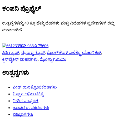
ಕಂಪನಿ ಪ್ರೊಫೈಲ್
ಉತ್ಪನ್ನಗಳನ್ನು 40 ಕ್ಕೂ ಹೆಚ್ಚು ದೇಶಗಳು ಮತ್ತು ವಿದೇಶಗಳ ಪ್ರದೇಶಗಳಿಗೆ ರಫ್ತು
ಮಾಡಲಾಗಿದೆ.
ಸಿಪಿ ಗ್ರೂಪ್
,
ಝೆಂಗ್ಡಾ ಗ್ರೂಪ್
,
ಝೆಂಗ್‌ಚೆಂಗ್ ಎಲೆಕ್ಟ್ರೋಮೆಕಾನಿಕಲ್
,
ಕ್ಸಿನ್‌ಬೈಕಿನ್ ವಾಹನಗಳು
,
ಝೆಂಗ್ಡಾ ಗುರುಯಿ
ಉತ್ಪನ್ನಗಳು
ಫೀಡ್ ಯಂತ್ರೋಪಕರಣಗಳು
ನಿಷ್ಕಾಸ ಅನಿಲ ಚಿಕಿತ್ಸೆ
ನೀರಿನ ಸಂಸ್ಕರಣೆ
ಜಲಚರ ಉಪಕರಣಗಳು
ಬಿಡಿಭಾಗಗಳು