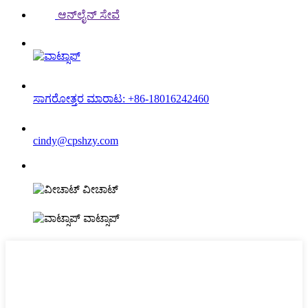
ಆನ್‌ಲೈನ್ ಸೇವೆ
ಸಾಗರೋತ್ತರ ಮಾರಾಟ: +86-18016242460
cindy@cpshzy.com
ವೀಚಾಟ್
ವಾಟ್ಸಾಪ್