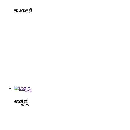
ಕಾರ್ಖಾನೆ
ಉತ್ಪನ್ನ