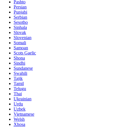
Pashto
Persian
Punjabi
Serbian
Sesotho
Sinhala
Slovak
Slovenian
Somali
Samoan
Scots Gaelic
Shona
Sindhi
Sundanese
Swahili
Tajik
Tamil
Telugu
Thai
Ukrainian
Urdu
Uzbek
Vietnamese
Welsh
Xhosa