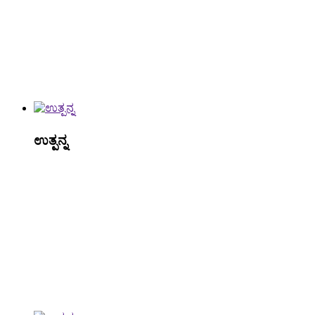
ಉತ್ಪನ್ನ