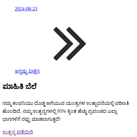
2024-08-23
ಇನ್ನಷ್ಟು ವೀಕ್ಷಿಸಿ
ಮಾಹಿತಿ ಬೆಲೆ
ನಮ್ಮ ಕಂಪನಿಯು ದೊಡ್ಡ ಅಗೆಯುವ ಯಂತ್ರಗಳ ಉತ್ಪಾದನೆಯಲ್ಲಿ ಪರಿಣತಿ
ಹೊಂದಿದೆ. ನಮ್ಮ ಉತ್ಪನ್ನಗಳಲ್ಲಿ 95% ಕ್ಕಿಂತ ಹೆಚ್ಚು ಪ್ರಪಂಚದ ಎಲ್ಲಾ
ಭಾಗಗಳಿಗೆ ರಫ್ತು ಮಾಡಲಾಗುತ್ತದೆ!
ಉತ್ಪನ್ನ ಪಡೆಯಿರಿ