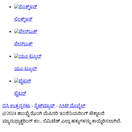
ಲಿಂಕ್ಡ್ಇನ್
ಫೇಸ್‌ಬುಕ್
ಯೂ ಟ್ಯೂಬ್
ಟ್ವಿಟರ್
ಬಿಸಿ ಉತ್ಪನ್ನಗಳು
-
ಸೈಟ್‌ಮ್ಯಾಪ್
-
AMP ಮೊಬೈಲ್
@2024 ಶಾಂಘೈ ಝೆಂಗಿ ಮೆಷಿನರಿ ಇಂಜಿನಿಯರಿಂಗ್ ಟೆಕ್ನಾಲಜಿ
ಮ್ಯಾನುಫ್ಯಾಕ್ಚರಿಂಗ್ ಕಂ., ಲಿಮಿಟೆಡ್.ಎಲ್ಲಾ ಹಕ್ಕುಗಳನ್ನು ಕಾಯ್ದಿರಿಸಲಾಗಿದೆ.