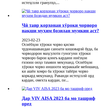
истеҳсоли гранулҳо,...
Чӣ тавр корхонаи хӯроки чорворо
нақши муҳим бозидан мумкин аст?
2023-02-23
Осиёбҳои хӯроки чорво қисми
ҷудонашавандаи саноати кишоварзӣ буда, ба
чорводорон маҳсулоти гуногуни хӯроки
чорворо барои қонеъ кардани ниёзҳои
ғизоии онҳо таъмин мекунанд. Осиёбҳои
хӯроки чорво иншооти мураккабе мебошанд,
ки ашёи хомро ба хӯроки тайёри чорво
коркард мекунанд. Раванди истеҳсолӣ орд
кардан, омехта кардан, пе...
Дар VIV AISA 2023 ба мо ташриф
оред