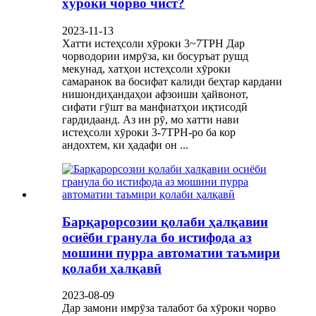
хӯроки чорво чист?
2023-11-13
Хатти истеҳсоли хӯроки 3~7TPH Дар
чорводории имрӯза, ки босуръат рушд
мекунад, хатҳои истеҳсоли хӯроки
самаранок ва босифат калиди беҳтар кардани
нишондиҳандаҳои афзоиши ҳайвонот,
сифати гӯшт ва манфиатҳои иқтисодӣ
гардидаанд. Аз ин рӯ, мо хатти нави
истеҳсоли хӯроки 3-7TPH-ро ба кор
андохтем, ки ҳадафи он ...
Барқарорсозии қолаби ҳалқавии
осиёби гранула бо истифода аз
мошини пурра автоматии таъмири
қолаби ҳалқавӣ
2023-08-09
Дар замони имрӯза талабот ба хӯроки чорво