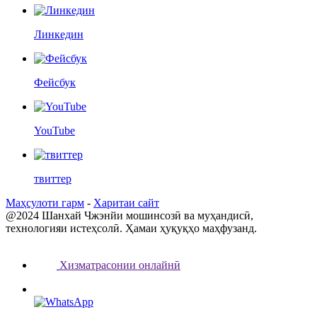
Линкедин
Фейсбук
YouTube
твиттер
Маҳсулоти гарм
-
Харитаи сайт
@2024 Шанхай Чжэнйи мошинсозӣ ва муҳандисӣ,
технологияи истеҳсолӣ. Ҳамаи ҳуқуқҳо маҳфузанд.
Хизматрасонии онлайнӣ