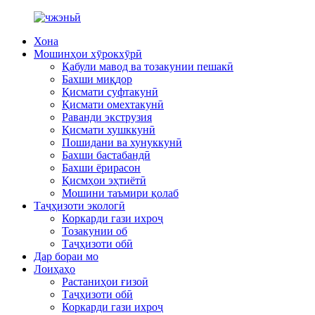
Хона
Мошинҳои хӯрокхӯрӣ
Қабули мавод ва тозакунии пешакӣ
Бахши миқдор
Қисмати суфтакунӣ
Қисмати омехтакунӣ
Раванди экструзия
Қисмати хушккунӣ
Пошидани ва хунуккунӣ
Бахши бастабандӣ
Бахши ёрирасон
Қисмҳои эҳтиётӣ
Мошини таъмири қолаб
Таҷҳизоти экологӣ
Коркарди гази ихроҷ
Тозакунии об
Таҷҳизоти обӣ
Дар бораи мо
Лоиҳаҳо
Растаниҳои ғизоӣ
Таҷҳизоти обӣ
Коркарди гази ихроҷ