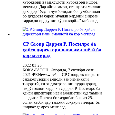
хӯрокворӣ ва маҳсулоти хӯрокворӣ ишора
мекунад. Дар айни замон, стандарти миллии
дахлдор "Усули ҷумбонидан бо ҷумбонидан
бо дуқабата барои муайян кардани андозаи
зарраҳои ордкунии хӯрокворӣ..." мебошад.
CP Group Даррен Р. Постелро ба
ҳайси директори нави амалиётӣ ба
кор мегирад
2022-01-25
БОКА-РАТОН, Флорида, 7 октябри соли
2021 /PRNewswire/ — CP Group, як ширкати
сармоягузории амволи ғайриманқули
тиҷоратӣ, ки хидматрасонии пурра дорад,
имрӯз эълон кард, ки Даррен Р. Постелро ба
ҳайси директори нави амалиётии худ таъйин
кардааст. Постел бо таҷрибаи беш аз 25-
солаи касбӣ дар тамоми соҳаҳои тиҷорат ба
ширкат ҳамроҳ мешавад...