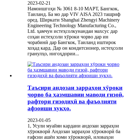
2023-02-21
Намоишгоҳи № 3061 8-10 МАРТ, Бангкок,
Таиланд. Ба мо дар VIV AISA 2023 ташриф
оред. Ширкати Shanghai Zhengyi Machinery
Engineering Technology Manufacturing Co.,
Ltd. ҳамчун истеҳсолкунандаи махсус дар
соҳаи истеҳсоли хӯроки чорво дар ин
чорабинӣ дар Бангкок, Таиланд иштирок
хоҳад кард. Дар он кондитсионер, истеҳсоли
гранулҳо, нигоҳдории...
Таъсири андозаи зарраҳои хӯроки
чорво ба ҳазмшавии маводи ғизоӣ,
рафтори ғизодиҳӣ ва фаъолияти
афзоиши хукҳо.
2023-01-05
1, Усули муайян кардани андозаи зарраҳои
хӯрокворӣ Андозаи зарраҳои хӯрокворӣ ба
ғафсии ашёи хоми хӯрокворӣ, иловаҳои