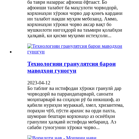
ба таври назаррас афзоиш ёфтааст. Бо
афзоиши талабот ба маҳсулоти чорводорӣ,
корхонаҳои хӯроки чорво дар қонеъ кардани
ин талабот нақши муҳим мебозанд. Аммо,
корхонаҳои хӯроки чорво аксар вақт бо
мушкилоти нигоҳдорӣ ва таъмири қолабҳои
ҳалқавӣ, ки қисми муҳими истеҳсоли...
Технологияи гранулятсия барои
маводҳои гуногун
2023-04-12
Бо таблиғ ва истифодаи хӯроки гранулӣ дар
чорводорӣ ва паррандапарварӣ, саноати
моҳипарварӣ ва соҳаҳои рӯ ба инкишоф, аз
қабили нуриҳои мураккаб, хмел, хризантема,
пораҳои чӯб, пӯсти арахис ва орди пахта,
шумораи бештари корхонаҳо аз осиёбҳои
гранулии ҳалқавӣ истифода мебаранд. Аз
сабаби гуногунии хӯроки чорво...