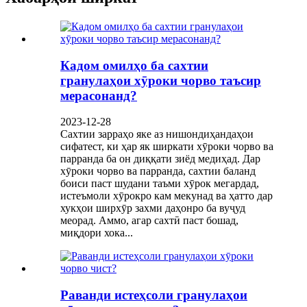
Кадом омилҳо ба сахтии
гранулаҳои хӯроки чорво таъсир
мерасонанд?
2023-12-28
Сахтии зарраҳо яке аз нишондиҳандаҳои
сифатест, ки ҳар як ширкати хӯроки чорво ва
парранда ба он диққати зиёд медиҳад. Дар
хӯроки чорво ва парранда, сахтии баланд
боиси паст шудани таъми хӯрок мегардад,
истеъмоли хӯрокро кам мекунад ва ҳатто дар
хукҳои ширхӯр захми даҳонро ба вуҷуд
меорад. Аммо, агар сахтӣ паст бошад,
миқдори хока...
Раванди истеҳсоли гранулаҳои