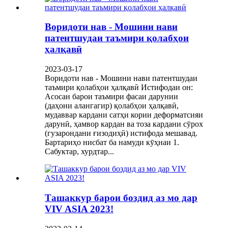
Воридоти нав - Мошини нави
патентшудаи таъмири қолабҳои
ҳалқавӣ
2023-03-17
Воридоти нав - Мошини нави патентшудаи
таъмири қолабҳои ҳалқавӣ Истифодаи он:
Асосан барои таъмири фасаи дарунии
(даҳони алангагир) қолабҳои ҳалқавӣ,
мудаввар кардани сатҳи кории деформатсияи
дарунӣ, ҳамвор кардан ва тоза кардани сӯрох
(гузарондани ғизодиҳӣ) истифода мешавад.
Бартариҳо нисбат ба намуди кӯҳнаи 1.
Сабуктар, хурдтар...
Ташаккур барои боздид аз мо дар
VIV ASIA 2023!