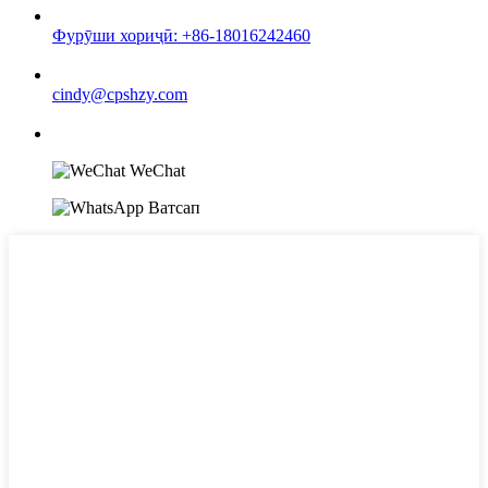
Фурӯши хориҷӣ: +86-18016242460
cindy@cpshzy.com
WeChat
Ватсап