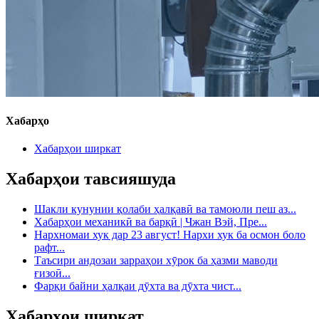
Хабарҳо
Хабарҳои ширкат
Хабарҳои тавсияшуда
Шакли кунунии қолаби ҳалқавӣ ва тамоюли пеш аз...
Хабарҳои механикӣ ва барқӣ | Чжан Вэй, Пре...
Нархномаи хук дар 23 август! Нархи хук ба осмон боло
рафт...
Таъсири андозаи зарраҳои хӯрок ба ҳазми маводи
ғизоӣ...
Фарқи байни ҳалқаи дӯхта ва дӯхта чист...
Хабарҳои ширкат