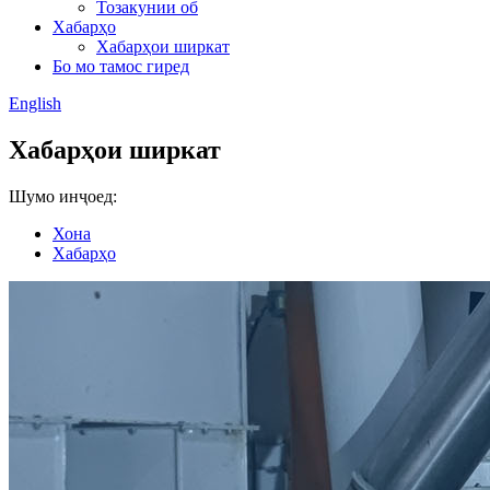
Тозакунии об
Хабарҳо
Хабарҳои ширкат
Бо мо тамос гиред
English
Хабарҳои ширкат
Шумо инҷоед:
Хона
Хабарҳо