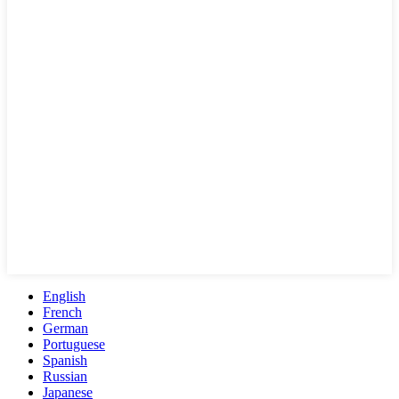
English
French
German
Portuguese
Spanish
Russian
Japanese