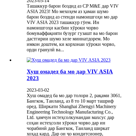
2023-03-14
Ташаккур барои боздид аз CP M&E дар VIV
ASIA 2023! Мо мехоҳем аз ҳамаи шумо
барои боздид аз стенди намоишгоҳи мо дар
VIV ASIA 2023 ташаккур гӯем. Ин
намоишгоҳи касбии хӯроки чорво
бомуваффақияти бузург гузашт ва мо барои
дастгирии шумо хеле миннатдорем. Мо
имкон доштем, ки корхонаи хӯроки чорво,
орди гранулӣ ва...
Хуш омадед ба мо дар VIV ASIA
2023
2023-03-02
Хуш омадед ба мо дар толори 2, рақами 3061,
Бангкок, Таиланд, аз 8 то 10 март ташриф
оред. Ширкати Shanghai Zhengyi Machinery
Engineering Technology Manufacturing Co.,
Ltd. ҳамчун истеҳсолкунандаи махсус дар
соҳаи истеҳсоли хӯроки чорво дар ин
чорабинӣ дар Бангкок, Таиланд ширкат
хоҳад кард. Дар он ҷо кондитсионер,