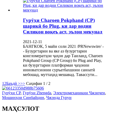
Гурӯҳи Charoen Pokphand (CP)
шарикӣ бо Plug, ки дар водии
Силикон воқеъ аст, эълон мекунад
2021-12-11
БАНГКОК, 5 майи соли 2021 /PRNewswire/ -
- Бузургтарин ва яке аз бузургтарин
конгломератҳои ҷаҳон дар Таиланд, Charoen
Pokphand Group (CP Group) бо Plug and Play,
ки бузургтарин платформаи ҷаҳонии
инноватсионии суръатбахшони саноатӣ
мебошад, муттаҳид мешавад. Тавассути...
1
2
Баъдӣ >
>>
Саҳифаи 1 / 2
Гурӯҳи CP
,
Гурӯҳи Zhengda
,
Электромеханикии Чжэнчен
,
Мошинҳои Синбайцин
,
Чжэнда Гуруи
МАҲСУЛОТ