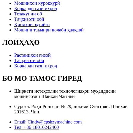
Мошинҳои хӯрокхӯрӣ
Коркарди гази ихроҷ
Тозакунии об
Таҷҳизоти обӣ
Қисмҳои эҳтиётӣ
Мошини таъмири қолаби ҳалқавӣ
ЛОИҲАҲО
Растаниҳои ғизоӣ
Таҷҳизоти обӣ
Коркарди гази ихроҷ
БО МО ТАМОС ГИРЕД
Ширкати истеҳсолии технологияҳои муҳандисии
мошинсозии Шанхай Чжэньи
Суроға: Роҳи Ронгсин № 29, ноҳияи Сунгсзян, Шанхай
201613, Чин.
Email: Cindy@cpshzymachine.com
Тел: +86-18016242460